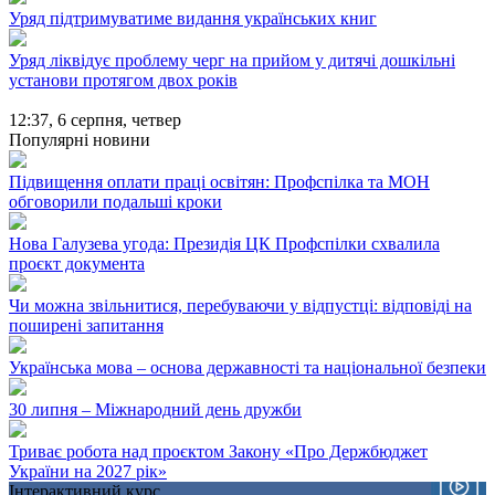
Уряд підтримуватиме видання українських книг
Уряд ліквідує проблему черг на прийом у дитячі дошкільні
установи протягом двох років
12:37,
6 серпня, четвер
Популярні новини
Підвищення оплати праці освітян: Профспілка та МОН
обговорили подальші кроки
Нова Галузева угода: Президія ЦК Профспілки схвалила
проєкт документа
Чи можна звільнитися, перебуваючи у відпустці: відповіді на
поширені запитання
Українська мова – основа державності та національної безпеки
30 липня – Міжнародний день дружби
Триває робота над проєктом Закону «Про Держбюджет
України на 2027 рік»
Інтерактивний курс