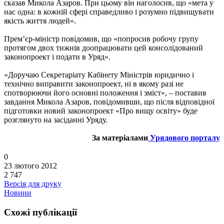
сказав Микола Азаров. При цьому він наголосив, що «мета у
нас одна: в кожній сфері справедливо і розумно підвищувати
якість життя людей».
Прем’єр-міністр повідомив, що «попросив робочу групу
протягом двох тижнів доопрацювати цей консолідований
законопроект і подати в Уряд».
«Доручаю Секретаріату Кабінету Міністрів юридично і
технічно виправити законопроект, ні в якому разі не
спотворюючи його основні положення і зміст», – поставив
завдання Микола Азаров, повідомивши, що після відповідної
підготовки новий законопроект «Про вищу освіту» буде
розглянуто на засіданні Уряду.
За матеріалами
Урядового порталу
0
23 лютого 2012
2 747
Версія для друку
Новини
Схожі публікації