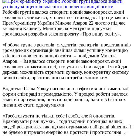
Робочій групі вдалося створити новий законопроект, який
схвалюють майже всі, хто вчиться і викладає. Про це заявив
Прем’єр-міністр України Микола Азаров 22 лютого під час
засідання Кабінету Міністрів, коментуючи підсумки
громадської розробки законопроекту «Про вищу освіту».
«Робоча група з ректорів, студентів, експертів, представників
громадських організацій знайшла більш успішну концепцію
якісного оновлення вищої освіти, – повідомив Микола
Азаров. – Їм вдалося створити новий законопроект, який
схвалюють практично всі, хто учиться і викладає. І який дає
державі можливість отримати сучасну, конкурентну систему
вищої освіти, орієнтованої на потреби економіки».
Водночас Глава Уряду наголосив на ефективності саме такої
форми співпраці з громадськістю. У процесі роботи вдалося
знайти порозуміння, почути одне одного, навіть в багатьох
питаннях стати однодумцями.
«Треба слухати не тільки себе і своїх, але й опонентів.
Враховувати різні думки. І тоді творчий потенціал наших
людей розкриється так, що ми отримаємо найкращі рішення. І
не будемо витрачати енергію на протести і протистояння», -