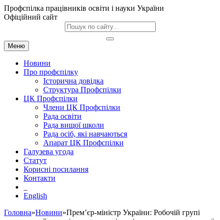
Профспілка працівників освіти і науки України
Офіційний сайт
Меню
Новини
Про профспілку
Історична довідка
Структура Профспілки
ЦК Профспілки
Члени ЦК Профспілки
Рада освіти
Рада вищої школи
Рада осіб, які навчаються
Апарат ЦК Профспілки
Галузева угода
Статут
Корисні посилання
Контакти
English
Головна
»
Новини
»Прем’єр-міністр України: Робочій групі