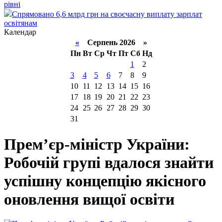
рівні
Спрямовано 6,6 млрд грн на своєчасну виплату зарплат
освітянам
Календар
«
Серпень 2026 »
Пн
Вт
Ср
Чт
Пт
Сб
Нд
1
2
3
4
5
6
7
8
9
10
11
12
13
14
15
16
17
18
19
20
21
22
23
24
25
26
27
28
29
30
31
Прем’єр-міністр України:
Робочій групі вдалося знайти
успішну концепцію якісного
оновлення вищої освіти