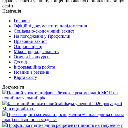
вдалося знайти успішну концепцію якісного оновлення вищої
освіти
Навігація
Головна
Офіційні документи та повідомлення
Соціально-економічний захист
На погодженні у Профспілці
Правовий захист
Охорона праці
Міжнародна діяльність
Огляди і конкурси
Досвід
Інформаційна робота
Новини з регіонів
Карта сайту
Документи
Перший урок та цифрова безпека: рекомендації МОН на
новий навчальний рік
Фактичний прожитковий мінімум у червні 2026 року: дані
Мінсоцполітики
Презентаційні матеріали дослідження «Справедлива оплата
праці освітян: нова модель»
Профспілка підтвердила репрезентативність на галузевому