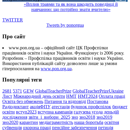
«Вплив травми та як вона шкодить поведінці й
навчанню: що потрібно знати вчителю»
TWITTER
Tweets by ponorgua
Про сайт
www.pon.org.ua – офіційний сайт ЦК Профспілки
працівників освіти і науки України. Функціонує із 2006 року.
Розробник – Профспілка працівників освіти і науки України.
Використання публікацій сайту дозволено лише за умови
гіперпосилання на
www.pon.org.ua
.
Популярні теги
2681
5371
GEW
GlobalTeacherPrize
GlobalTeacherPrizeUkraine
Лист
Міжнародний день освіти
НМТ
НМТ2024
Оплата праці
Освіта без обмежень
Питання та відповіді
Постанова
Радіодиктант
акціяФПУ
атестація
будинок профспілок
бюджет
освіти
вступ2023
вступна кампанія
галузева угода
деньдій
дослідження
звіти_і_вибори_2025
зно
зно2018
зно2019
зно2020
карантин
медіаграмотність
наша боротьба
освітня
субвенція
охорона праці
пенсійне забезпечення
петиція