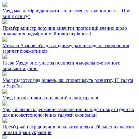
Уряд має намір відкликати з парламенту законопроект "Про
вищу освіту"
Прем'єр-міністр доручив вивчити пропозиції вчених щодо
подолання надмірної майнової нерівності
Микола Азаров: Уряд в жодному разі не піде на скорочення
зарплат бюджетників
Глава Уряду виступає за посилення морально-етичного
виховання учнів
Уряд підготує ряд рішень, які сприятимуть розвитку IT-галузі
в Україні
Уряд і профспілки: соціальний діалог працює
Уряд збільшить державне замовлення на підготовку студентів
для високотехнологічних галузей економіки
Прем'єр-міністр доручив визначити шляхи збільшення частки
оплати праці українців