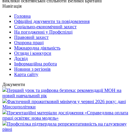
виклики освітянської спільноти Великої Британії
Навігація
Головна
Офіційні документи та повідомлення
Соціально-економічний захист
На погодженні у Профспілці
Правовий захист
Охорона праці
Міжнародна діяльність
Огляди і конкурси
Досвід
Інформаційна робота
Новини з регіонів
Карта сайту
Документи
Перший урок та цифрова безпека: рекомендації МОН на
новий навчальний рік
Фактичний прожитковий мінімум у червні 2026 року: дані
Мінсоцполітики
Презентаційні матеріали дослідження «Справедлива оплата
праці освітян: нова модель»
Профспілка підтвердила репрезентативність на галузевому
рівні