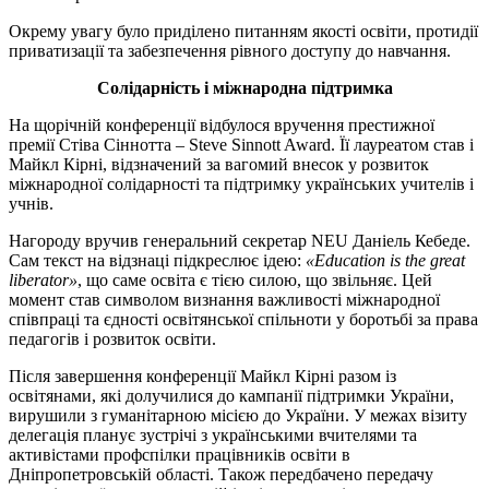
Окрему увагу було приділено питанням якості освіти, протидії
приватизації та забезпечення рівного доступу до навчання.
Солідарність і міжнародна підтримка
На щорічній конференції відбулося вручення престижної
премії Стіва Сіннотта – Steve Sinnott Award. Її лауреатом став і
Майкл Кірні, відзначений за вагомий внесок у розвиток
міжнародної солідарності та підтримку українських учителів і
учнів.
Нагороду вручив генеральний секретар NEU Даніель Кебеде.
Сам текст на відзнаці підкреслює ідею:
«Education is the great
liberator»
, що саме освіта є тією силою, що звільняє. Цей
момент став символом визнання важливості міжнародної
співпраці та єдності освітянської спільноти у боротьбі за права
педагогів і розвиток освіти.
Після завершення конференції Майкл Кірні разом із
освітянами, які долучилися до кампанії підтримки України,
вирушили з гуманітарною місією до України. У межах візиту
делегація планує зустрічі з українськими вчителями та
активістами профспілки працівників освіти в
Дніпропетровській області. Також передбачено передачу