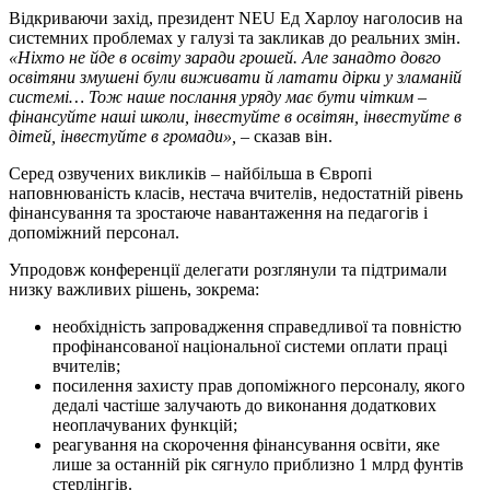
Відкриваючи захід, президент NEU Ед Харлоу наголосив на
системних проблемах у галузі та закликав до реальних змін.
«Ніхто не йде в освіту заради грошей. Але занадто довго
освітяни змушені були виживати й латати дірки у зламаній
системі… Тож наше послання уряду має бути чітким –
фінансуйте наші школи, інвестуйте в освітян, інвестуйте в
дітей, інвестуйте в громади»,
– сказав він.
Серед озвучених викликів – найбільша в Європі
наповнюваність класів, нестача вчителів, недостатній рівень
фінансування та зростаюче навантаження на педагогів і
допоміжний персонал.
Упродовж конференції делегати розглянули та підтримали
низку важливих рішень, зокрема:
необхідність запровадження справедливої та повністю
профінансованої національної системи оплати праці
вчителів;
посилення захисту прав допоміжного персоналу, якого
дедалі частіше залучають до виконання додаткових
неоплачуваних функцій;
реагування на скорочення фінансування освіти, яке
лише за останній рік сягнуло приблизно 1 млрд фунтів
стерлінгів.