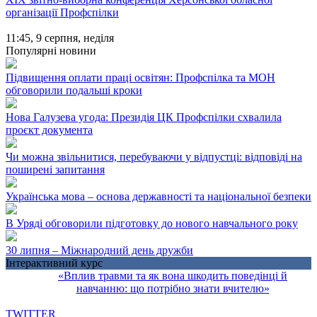
організації Профспілки
11:45,
9 серпня, неділя
Популярні новини
Підвищення оплати праці освітян: Профспілка та МОН
обговорили подальші кроки
Нова Галузева угода: Президія ЦК Профспілки схвалила
проєкт документа
Чи можна звільнитися, перебуваючи у відпустці: відповіді на
поширені запитання
Українська мова – основа державності та національної безпеки
В Уряді обговорили підготовку до нового навчального року
30 липня – Міжнародний день дружби
Інтерактивний курс
«Вплив травми та як вона шкодить поведінці й
навчанню: що потрібно знати вчителю»
TWITTER