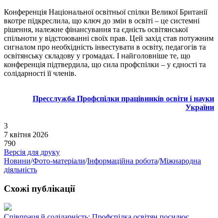
Конференція Національної освітньої спілки Великої Британії
вкотре підкреслила, що ключ до змін в освіті – це системні
рішення, належне фінансування та єдність освітянської
спільноти у відстоюванні своїх прав. Цей захід став потужним
сигналом про необхідність інвестувати в освіту, педагогів та
освітянську складову у громадах. І найголовніше те, що
конференція підтвердила, що сила профспілки – у єдності та
солідарності її членів.
Пресслужба Профспілки працівників освіти і науки
України
3
7 квітня 2026
790
Версія для друку
Новини
/
Фото-матеріали
/
Інформаційна робота
/
Міжнародна
діяльність
Схожі публікації
Співпраця й солідарність: Профспілка освітян посилює