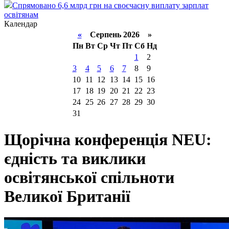
Спрямовано 6,6 млрд грн на своєчасну виплату зарплат
освітянам
Календар
«
Серпень 2026 »
Пн
Вт
Ср
Чт
Пт
Сб
Нд
1
2
3
4
5
6
7
8
9
10
11
12
13
14
15
16
17
18
19
20
21
22
23
24
25
26
27
28
29
30
31
Щорічна конференція NEU:
єдність та виклики
освітянської спільноти
Великої Британії