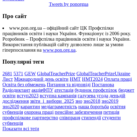
Tweets by ponorgua
Про сайт
www.pon.org.ua – офіційний сайт ЦК Профспілки
працівників освіти і науки України. Функціонує із 2006 року.
Розробник – Профспілка працівників освіти і науки України.
Використання публікацій сайту дозволено лише за умови
гіперпосилання на
www.pon.org.ua
.
Популярні теги
2681
5371
GEW
GlobalTeacherPrize
GlobalTeacherPrizeUkraine
Лист
Міжнародний день освіти
НМТ
НМТ2024
Оплата праці
Освіта без обмежень
Питання та відповіді
Постанова
Радіодиктант
акціяФПУ
атестація
будинок профспілок
бюджет
освіти
вступ2023
вступна кампанія
галузева угода
деньдій
дослідження
звіти_і_вибори_2025
зно
зно2018
зно2019
зно2020
карантин
медіаграмотність
наша боротьба
освітня
субвенція
охорона праці
пенсійне забезпечення
петиція
профспілкове партнерство
співпраця
стипендії
студенти
субвенція
Показати всі теґи