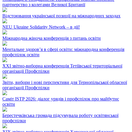
партнерство з колегами Великої Британії
Відстоювання української позиції на міжнародних заходах
NEU Ukraine Solidarity Network – в дії!
Міжнародна жіноча конференція з питань освіти
Ментальне здоров’я в сфері освіти: міжнародна конференція
профспілок освіти
ХХІ звітно-виборна конференція Тетіївської територіальної
організації Профспілки
Звіти, вибори і нові перспективи для Тернопільської обласної
організації Профспілки
Саміт ISTP 2026: діалог урядів і профспілок про майбутнє
освіти
Берестечківська громада підсумувала роботу освітянської
профспілки
ХІХ звітно-виборна конференція Херсонської обласної