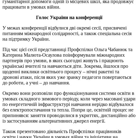
гуманітарної допомоги одній із місцевих шкіл, яка продовжує
працювати в умовах війни.
Голос України на конференції
У межах конференції відбулися дві окремі сесії, присвячені
питанням міжнародної солідарності, а також спеціальна сесія
на підтримку України.
Під час цієї сесії представниці Профспілки Ольга Чабанюк та
Катерина Малюта-Осаулова поінформували міжнародних
партнерів про умови, в яких сьогодні живуть і працюють
українські вчителі та навчаються діти. Зокрема, йшлося про
щоденні виклики освітнього процесу – нічні ракетні та
дронові атаки, після яких уже зранку педагоги повертаються
до роботи, а учні – до навчання.
Окремо вони розповіли про функціонування системи освіти в
умовах складного зимового періоду, коли через масовані удари
по енергетичній інфраструктурі навчання нерідко відбувалося
без електропостачання та тепла. Попри це, освітній процес не
припинявся: заняття проводилися в укриттях, дистанційно або
із застосуванням альтернативних джерел енергії.
Також презентовано діяльність Профспілки працівників
освіти і науки України в умовах війни та ініціативи на