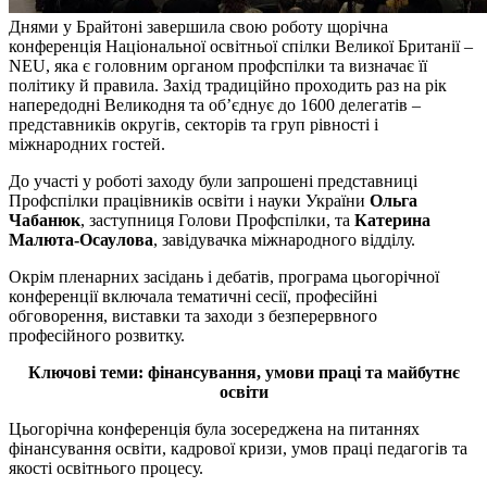
Днями у Брайтоні завершила свою роботу щорічна
конференція Національної освітньої спілки Великої Британії –
NEU, яка є головним органом профспілки та визначає її
політику й правила. Захід традиційно проходить раз на рік
напередодні Великодня та об’єднує до 1600 делегатів –
представників округів, секторів та груп рівності і
міжнародних гостей.
До участі у роботі заходу були запрошені представниці
Профспілки працівників освіти і науки України
Ольга
Чабанюк
, заступниця Голови Профспілки, та
Катерина
Малюта-Осаулова
, завідувачка міжнародного відділу.
Окрім пленарних засідань і дебатів, програма цьогорічної
конференції включала тематичні сесії, професійні
обговорення, виставки та заходи з безперервного
професійного розвитку.
Ключові теми: фінансування, умови праці та майбутнє
освіти
Цьогорічна конференція була зосереджена на питаннях
фінансування освіти, кадрової кризи, умов праці педагогів та
якості освітнього процесу.