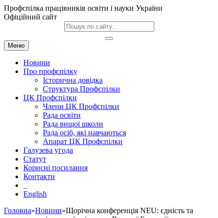
Профспілка працівників освіти і науки України
Офіційний сайт
Меню
Новини
Про профспілку
Історична довідка
Структура Профспілки
ЦК Профспілки
Члени ЦК Профспілки
Рада освіти
Рада вищої школи
Рада осіб, які навчаються
Апарат ЦК Профспілки
Галузева угода
Статут
Корисні посилання
Контакти
English
Головна
»
Новини
»Щорічна конференція NEU: єдність та