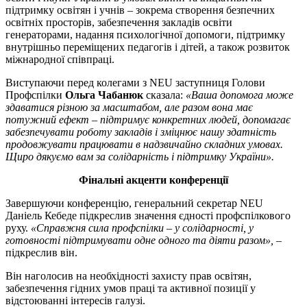
підтримку освітян і учнів – зокрема створення безпечних
освітніх просторів, забезпечення закладів освіти
генераторами, надання психологічної допомоги, підтримку
внутрішньо переміщених педагогів і дітей, а також розвиток
міжнародної співпраці.
Виступаючи перед колегами з NEU заступниця Голови
Профспілки
Ольга Чабанюк
сказала:
«Ваша допомога може
здаватися різною за масштабом, але разом вона має
потужний ефект – підтримує конкретних людей, допомагає
забезпечувати роботу закладів і зміцнює нашу здатність
продовжувати працювати в надзвичайно складних умовах.
Щиро дякуємо вам за солідарність і підтримку України».
Фінальні акценти конференції
Завершуючи конференцію, генеральний секретар NEU
Даніель Кебеде підкреслив значення єдності профспілкового
руху.
«Справжня сила профспілки – у солідарності, у
готовності підтримувати одне одного та діяти разом»,
–
підкреслив він.
Він наголосив на необхідності захисту прав освітян,
забезпечення гідних умов праці та активної позиції у
відстоюванні інтересів галузі.