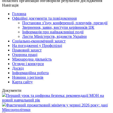
обласних організацій обговорили результати дослідження
Навігація
Головна
Офіційні документи та повідомлення
Постанови з’їзду, конференції, пленумів, президії
Звернення, заяви, виступи керівників ЦК
Інформація про найважливіші події
Листи Міністерств, відомств України
Соціально-економічний захист
На погодженні у Профспілці
Правовий захист
Охорона праці
Міжнародна діяльність
Огляди і конкурси
Досвід
Інформаційна робота
Новини з регіонів
Карта сайту
Документи
Перший урок та цифрова безпека: рекомендації МОН на
новий навчальний рік
Фактичний прожитковий мінімум у червні 2026 року: дані
Мінсоцполітики