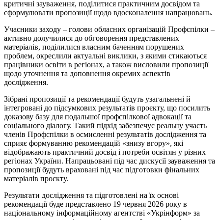
критичні зауваження, поділитися практичним досвідом та
сформулювати пропозиції щодо вдосконалення напрацювань.
Учасники заходу – голови обласних організацій Профспілки –
активно долучилися до обговорення представлених
матеріалів, поділилися власним баченням порушених
проблем, окреслили актуальні виклики, з якими стикаються
працівники освіти в регіонах, а також висловили пропозиції
щодо уточнення та доповнення окремих аспектів
дослідження.
Зібрані пропозиції та рекомендації будуть узагальнені й
інтегровані до підсумкових результатів проєкту, що посилить
доказову базу для подальшої профспілкової адвокації та
соціального діалогу. Такий підхід забезпечує реальну участь
членів Профспілки в осмисленні результатів дослідження та
сприяє формуванню рекомендацій «знизу вгору», які
відображають практичний досвід і потреби освітян у різних
регіонах України. Напрацьовані під час дискусії зауваження та
пропозиції будуть враховані під час підготовки фінальних
матеріалів проєкту.
Результати дослідження та підготовлені на їх основі
рекомендації буде представлено 19 червня 2026 року в
національному інформаційному агентстві «Укрінформ» за