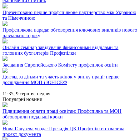
економічних питань
Презентовано перше профспілкове партнерство між Україною
та Німеччиною
Профспілкова нарада: обговорення ключових викликів нового
навчального року
Онлайн семінар завідувачів фінансовими відділами та
головних бухгалтерів Профспілки
Засідання Європейського Комітету профспілок освіти
Догляд за дітьми та участь жінок у ринку праці: перше
дослідження МОП і ЮНІСЕФ
11:35,
9 серпня, неділя
Популярні новини
Підвищення оплати праці освітян: Профспілка та МОН
обговорили подальші кроки
Нова Галузева угода: Президія ЦК Профспілки схвалила
проєкт документа