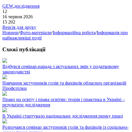
GEW
,
дослідження
12
16 червня 2026
15 202
Версія для друку
Новини
/
Фото-матеріали
/
Інформаційна робота
/
Інформація про
найважливіші події
Схожі публікації
Відбувся семінар-нарада з актуальних змін у податковому
законодавстві
Навчання заступників голів та фахівців обласних організацій
Профспілки
Право на освіту і права освітян: теорія і практика в Україні –
результати дослідження
В Україні стартувало національне дослідження ринку праці
Розпочався семінар заступників голів та фахівців із соціально-