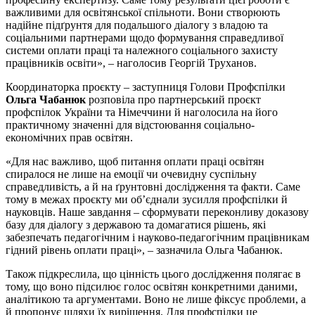
важливими для освітянської спільноти. Вони створюють
надійне підґрунтя для подальшого діалогу з владою та
соціальними партнерами щодо формування справедливої
системи оплати праці та належного соціального захисту
працівників освіти», – наголосив Георгій Труханов.
Координаторка проєкту – заступниця Голови Профспілки
Ольга Чабанюк
розповіла про партнерський проєкт
профспілок України та Німеччини й наголосила на його
практичному значенні для відстоювання соціально-
економічних прав освітян.
«Для нас важливо, щоб питання оплати праці освітян
спиралося не лише на емоції чи очевидну суспільну
справедливість, а й на ґрунтовні дослідження та факти. Саме
тому в межах проєкту ми об’єднали зусилля профспілки й
науковців. Наше завдання – сформувати переконливу доказову
базу для діалогу з державою та домагатися рішень, які
забезпечать педагогічним і науково-педагогічним працівникам
гідний рівень оплати праці», – зазначила Ольга Чабанюк.
Також підкреслила, що цінність цього дослідження полягає в
тому, що воно підсилює голос освітян конкретними даними,
аналітикою та аргументами. Воно не лише фіксує проблеми, а
й пропонує шляхи їх вирішення. Для профспілки це