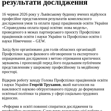
результати дослідження
16 червня 2026 року у Львівському будинку вчених відбулося
професійне представлення результатів комплексного
дослідження умов та оплати праці працівників освіти України
«Справедлива оплата праці освітян: нова модель»,
проведеного в межах партнерського проєкту Профспілки
працівників освіти і науки України та Профспілки освіти і
науки Німеччини – GEW.
Захід було організовано для голів обласних організацій
Профспілки задля фахового обговорення та експертного
опрацювання дослідження з метою отримання критичних
зауважень і пропозицій перед його подальшим публічним
представленням у широкому професійному та медійному
просторі.
Відкрив роботу заходу Голова Профспілки працівників освіти
і науки України
Георгій Труханов
, який наголосив на
важливості науково обґрунтованого підходу до формування
освітньої політики та рішень у сфері соціально-трудових
відносин.
«Реформи в освіті повинні спиратися дослідження та
професійну експертизу. Саме тому результати цієї роботи є