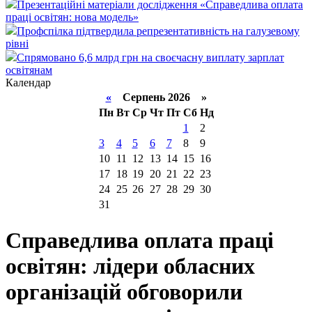
Презентаційні матеріали дослідження «Справедлива оплата
праці освітян: нова модель»
Профспілка підтвердила репрезентативність на галузевому
рівні
Спрямовано 6,6 млрд грн на своєчасну виплату зарплат
освітянам
Календар
«
Серпень 2026 »
Пн
Вт
Ср
Чт
Пт
Сб
Нд
1
2
3
4
5
6
7
8
9
10
11
12
13
14
15
16
17
18
19
20
21
22
23
24
25
26
27
28
29
30
31
Справедлива оплата праці
освітян: лідери обласних
організацій обговорили