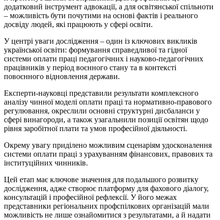
додатковий інструмент адвокації, а для освітянської спільноти
– можливість бути почутими на основі фактів і реального
досвіду людей, які працюють у сфері освіти.
У центрі уваги дослідження – один із ключових викликів
української освіти: формування справедливої та гідної
системи оплати праці педагогічних і науково-педагогічних
працівників у період воєнного стану та в контексті
повоєнного відновлення держави.
Експерти-науковці представили результати комплексного
аналізу чинної моделі оплати праці та нормативно-правового
регулювання, окреслили основні структурні дисбаланси у
сфері винагороди, а також узагальнили позиції освітян щодо
рівня заробітної плати та умов професійної діяльності.
Окрему увагу приділено можливим сценаріям удосконалення
системи оплати праці з урахуванням фінансових, правових та
інституційних чинників.
Цей етап має ключове значення для подальшого розвитку
дослідження, адже створює платформу для фахового діалогу,
консультацій і професійної рефлексії. У його межах
представники регіональних профспілкових організацій мали
можливість не лише ознайомитися з результатами, а й надати