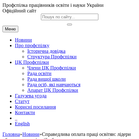
Профспілка працівників освіти і науки України
Офіційний сайт
Меню
Новини
Про профспілку
Історична довідка
Структура Профспілки
ЦК Профспілки
Члени ЦК Профспілки
Рада освіти
Рада вищої школи
Рада осіб, які навчаються
Апарат ЦК Профспілки
Галузева угода
Статут
Корисні посилання
Контакти
English
Головна
»
Новини
»Справедлива оплата праці освітян: лідери