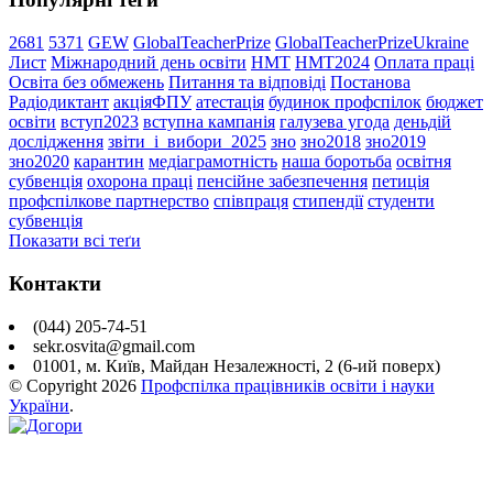
2681
5371
GEW
GlobalTeacherPrize
GlobalTeacherPrizeUkraine
Лист
Міжнародний день освіти
НМТ
НМТ2024
Оплата праці
Освіта без обмежень
Питання та відповіді
Постанова
Радіодиктант
акціяФПУ
атестація
будинок профспілок
бюджет
освіти
вступ2023
вступна кампанія
галузева угода
деньдій
дослідження
звіти_і_вибори_2025
зно
зно2018
зно2019
зно2020
карантин
медіаграмотність
наша боротьба
освітня
субвенція
охорона праці
пенсійне забезпечення
петиція
профспілкове партнерство
співпраця
стипендії
студенти
субвенція
Показати всі теґи
Контакти
(044) 205-74-51
sekr.osvita@gmail.com
01001, м. Київ, Майдан Незалежності, 2 (6-ий поверх)
© Copyright
2026
Профспілка працівників освіти і науки
України
.