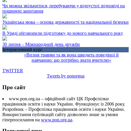
Чи можна звільнитися, перебуваючи у відпустці: відповіді на
поширені запитання
Українська мова – основа державності та національної безпеки
В Уряді обговорили підготовку до нового навчального року
30 липня – Міжнародний день дружби
Інтерактивний курс
«Вплив травми та як вона шкодить поведінці й
навчанню: що потрібно знати вчителю»
TWITTER
Tweets by ponorgua
Про сайт
www.pon.org.ua – офіційний сайт ЦК Профспілки
працівників освіти і науки України. Функціонує із 2006 року.
Розробник – Профспілка працівників освіти і науки України.
Використання публікацій сайту дозволено лише за умови
гіперпосилання на
www.pon.org.ua
.
Популярні теги