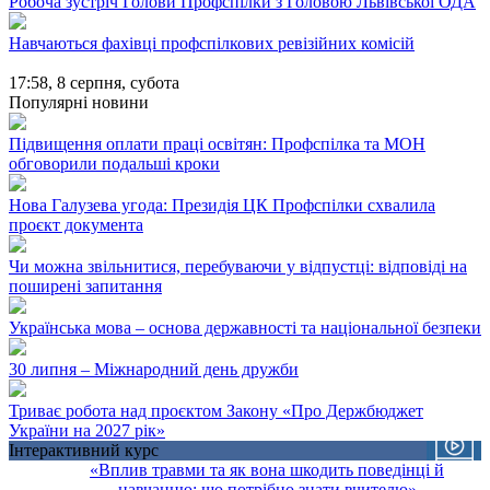
Робоча зустріч Голови Профспілки з Головою Львівської ОДА
Навчаються фахівці профспілкових ревізійних комісій
17:58,
8 серпня, субота
Популярні новини
Підвищення оплати праці освітян: Профспілка та МОН
обговорили подальші кроки
Нова Галузева угода: Президія ЦК Профспілки схвалила
проєкт документа
Чи можна звільнитися, перебуваючи у відпустці: відповіді на
поширені запитання
Українська мова – основа державності та національної безпеки
30 липня – Міжнародний день дружби
Триває робота над проєктом Закону «Про Держбюджет
України на 2027 рік»
Інтерактивний курс
«Вплив травми та як вона шкодить поведінці й
навчанню: що потрібно знати вчителю»