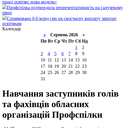
праці освітян: нова модель»
Профспілка підтвердила репрезентативність на галузевому
рівні
Спрямовано 6,6 млрд грн на своєчасну виплату зарплат
освітянам
Календар
«
Серпень 2026 »
Пн
Вт
Ср
Чт
Пт
Сб
Нд
1
2
3
4
5
6
7
8
9
10
11
12
13
14
15
16
17
18
19
20
21
22
23
24
25
26
27
28
29
30
31
Навчання заступників голів
та фахівців обласних
організацій Профспілки