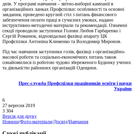
днів. У програмі навчання – звітно-виборні кампанії в
організаційних ланках Профспілки: особливості та основні
завдання, проведено круглий стіл з питань фінансового
забезпечення оплати праці в сучасних умовах, надано
інструктивно-методичні матеріали та рекомендації. Означені
секції проводили заступники Голови Любов Гарбаренко і
Сергій Романюк, відповідальні фахівці апарату ЦК
Профспілки Антоніна Клименко та Володимир Миронов.
Під час навчання заступники голів, фахівці з організаційно-
масової роботи та соціально-економічних питань також
ознайомилися із роботою чудово збереженого Будинку учених
та діяльністю районних організацій Одещини.
Прес-служба Профспілки працівників освіти і науки
України
6
27 вересня 2019
3 304
Версія для друку
Новини
/
Фото-матеріали
/
Досвід
/
Навчання
Схожі публікації