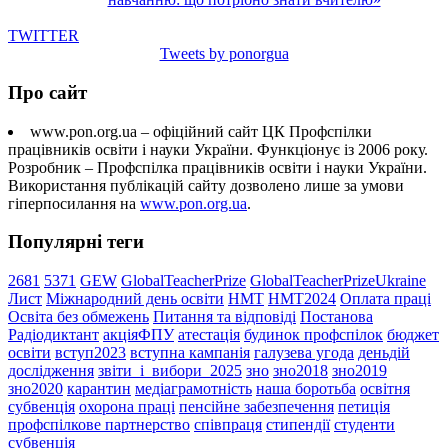
TWITTER
Tweets by ponorgua
Про сайт
www.pon.org.ua – офіційний сайт ЦК Профспілки
працівників освіти і науки України. Функціонує із 2006 року.
Розробник – Профспілка працівників освіти і науки України.
Використання публікацій сайту дозволено лише за умови
гіперпосилання на
www.pon.org.ua
.
Популярні теги
2681
5371
GEW
GlobalTeacherPrize
GlobalTeacherPrizeUkraine
Лист
Міжнародний день освіти
НМТ
НМТ2024
Оплата праці
Освіта без обмежень
Питання та відповіді
Постанова
Радіодиктант
акціяФПУ
атестація
будинок профспілок
бюджет
освіти
вступ2023
вступна кампанія
галузева угода
деньдій
дослідження
звіти_і_вибори_2025
зно
зно2018
зно2019
зно2020
карантин
медіаграмотність
наша боротьба
освітня
субвенція
охорона праці
пенсійне забезпечення
петиція
профспілкове партнерство
співпраця
стипендії
студенти
субвенція