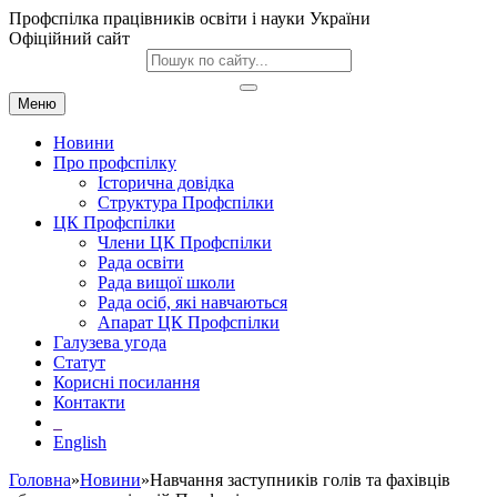
Профспілка працівників освіти і науки України
Офіційний сайт
Меню
Новини
Про профспілку
Історична довідка
Структура Профспілки
ЦК Профспілки
Члени ЦК Профспілки
Рада освіти
Рада вищої школи
Рада осіб, які навчаються
Апарат ЦК Профспілки
Галузева угода
Статут
Корисні посилання
Контакти
English
Головна
»
Новини
»Навчання заступників голів та фахівців