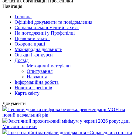
обласних організацій Профспілки
Навігація
Головна
Офіційні документи та повідомлення
Соціально-економічний захист
На погодженні у Профспілці
Правовий захист
Охорона праці
Міжнародна діяльність
Огляди і конкурси
Досвід
Методичні матеріали
Опитування
Навчання
Інформаційна робота
Новини з регіонів
Карта сайту
Документи
Перший урок та цифрова безпека: рекомендації МОН на
новий навчальний рік
Фактичний прожитковий мінімум у червні 2026 року: дані
Мінсоцполітики
Презентаційні матеріали дослідження «Справедлива оплата