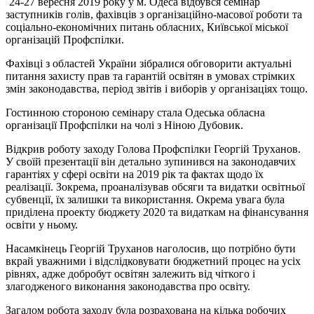
24-27 вересня 2019 року у м. Одеса відбувся семінар
заступників голів, фахівців з організаційно-масової роботи та
соціально-економічних питань обласних, Київської міської
організацій Профспілки.
Фахівці з областей України зібралися обговорити актуальні
питання захисту прав та гарантій освітян в умовах стрімких
змін законодавства, період звітів і виборів у організаціях тощо.
Гостинною стороною семінару стала Одеська обласна
організації Профспілки на чолі з Ніною Дубовик.
Відкрив роботу заходу Голова Профспілки Георгій Труханов.
У своїй презентації він детально зупинився на законодавчих
гарантіях у сфері освіти на 2019 рік та фактах щодо їх
реалізації. Зокрема, проаналізував обсяги та видатки освітньої
субвенції, їх залишки та використання. Окрема увага була
приділена проекту бюджету 2020 та видаткам на фінансування
освіти у ньому.
Насамкінець Георгій Труханов наголосив, що потрібно бути
вкрай уважними і відслідковувати бюджетний процес на усіх
рівнях, адже добробут освітян залежить від чіткого і
злагодженого виконання законодавства про освіту.
Загалом робота заходу була розрахована на кілька робочих