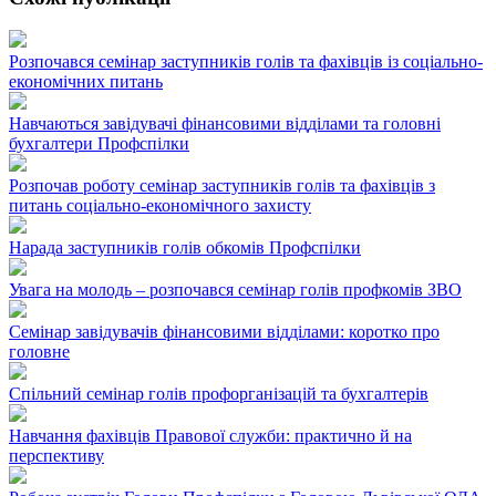
Розпочався семінар заступників голів та фахівців із соціально-
економічних питань
Навчаються завідувачі фінансовими відділами та головні
бухгалтери Профспілки
Розпочав роботу семінар заступників голів та фахівців з
питань соціально-економічного захисту
Нарада заступників голів обкомів Профспілки
Увага на молодь – розпочався семінар голів профкомів ЗВО
Семінар завідувачів фінансовими відділами: коротко про
головне
Спільний семінар голів профорганізацій та бухгалтерів
Навчання фахівців Правової служби: практично й на
перспективу