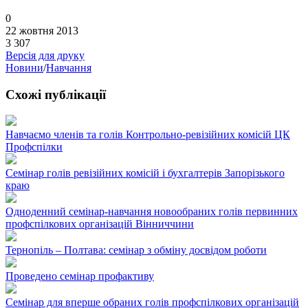
0
22 жовтня 2013
3 307
Версія для друку
Новини
/
Навчання
Схожі публікації
Навчаємо членів та голів Контрольно-ревізійних комісій ЦК
Профспілки
Семінар голів ревізійних комісій і бухгалтерів Запорізького
краю
Одноденний семінар-навчання новообраних голів первинних
профспілкових організацій Вінниччини
Тернопіль – Полтава: семінар з обміну досвідом роботи
Проведено семінар профактиву
Семінар для вперше обраних голів профспілкових організацій