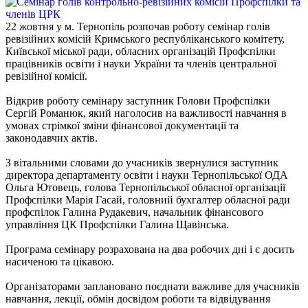
22 жовтня у м. Тернопіль розпочав роботу семінар голів
ревізійних комісій Кримського республіканського комітету,
Київської міської ради, обласних організацій Профспілки
працівників освіти і науки України та членів центральної
ревізійної комісії.
Відкрив роботу семінару заступник Голови Профспілки
Сергій Романюк, який наголосив на важливості навчання в
умовах стрімкої зміни фінансової документації та
законодавчих актів.
З вітальними словами до учасників звернулися заступник
директора департаменту освіти і науки Тернопільської ОДА
Ольга Ютовець, голова Тернопільської обласної організації
Профспілки Марія Гасай, головний бухгалтер обласної ради
профспілок Галина Рудакевич, начальник фінансового
управління ЦК Профспілки Галина Щавінська.
Програма семінару розрахована на два робочих дні і є досить
насиченою та цікавою.
Організаторами заплановано поєднати важливе для учасників
навчання, лекції, обмін досвідом роботи та відвідування