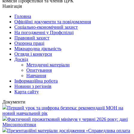
комісій Профспілки та членів ЦРК
Навігація
Головна
Офіційні документи та повідомлення
Соціально-економічний захист
На погодженні у Профспілці
Правовий захист
Охорона праці
Міжнародна діяльність
Огляди і конкурси
Досвід
Методичні матеріали
Опитування
Навчання
Інформаційна робота
Новини з регіонів
Карта сайту
Документи
Перший урок та цифрова безпека: рекомендації МОН на
новий навчальний рік
Фактичний прожитковий мінімум у червні 2026 року: дані
Мінсоцполітики
Презентаційні матеріали дослідження «Справедлива оплата