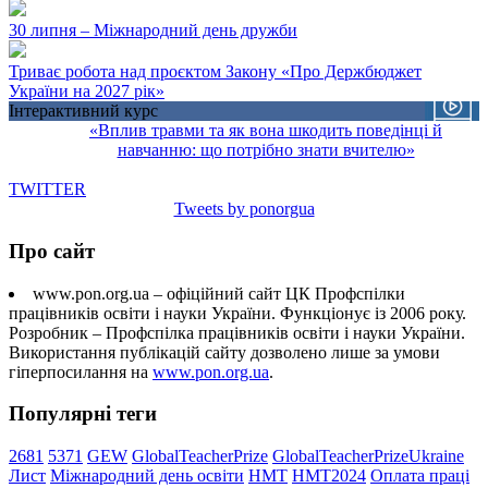
30 липня – Міжнародний день дружби
Триває робота над проєктом Закону «Про Держбюджет
України на 2027 рік»
Інтерактивний курс
«Вплив травми та як вона шкодить поведінці й
навчанню: що потрібно знати вчителю»
TWITTER
Tweets by ponorgua
Про сайт
www.pon.org.ua – офіційний сайт ЦК Профспілки
працівників освіти і науки України. Функціонує із 2006 року.
Розробник – Профспілка працівників освіти і науки України.
Використання публікацій сайту дозволено лише за умови
гіперпосилання на
www.pon.org.ua
.
Популярні теги
2681
5371
GEW
GlobalTeacherPrize
GlobalTeacherPrizeUkraine
Лист
Міжнародний день освіти
НМТ
НМТ2024
Оплата праці