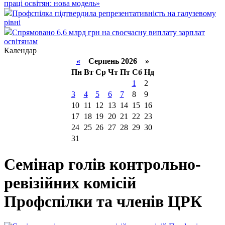
праці освітян: нова модель»
Профспілка підтвердила репрезентативність на галузевому
рівні
Спрямовано 6,6 млрд грн на своєчасну виплату зарплат
освітянам
Календар
«
Серпень 2026 »
Пн
Вт
Ср
Чт
Пт
Сб
Нд
1
2
3
4
5
6
7
8
9
10
11
12
13
14
15
16
17
18
19
20
21
22
23
24
25
26
27
28
29
30
31
Семінар голів контрольно-
ревізійних комісій
Профспілки та членів ЦРК