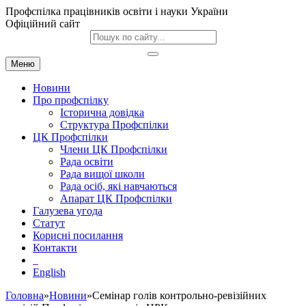
Профспілка працівників освіти і науки України
Офіційний сайт
Меню
Новини
Про профспілку
Історична довідка
Структура Профспілки
ЦК Профспілки
Члени ЦК Профспілки
Рада освіти
Рада вищої школи
Рада осіб, які навчаються
Апарат ЦК Профспілки
Галузева угода
Статут
Корисні посилання
Контакти
English
Головна
»
Новини
»Семінар голів контрольно-ревізійних