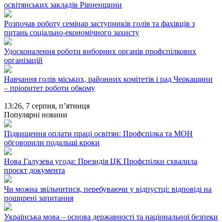
освітянських закладів Рівненщини
Розпочав роботу семінар заступників голів та фахівців з
питань соціально-економічного захисту
Удосконалення роботи виборних органів профспілкових
організацій
Навчання голів міських, районних комітетів і рад Черкащини
– пріоритет роботи обкому
13:26,
7 серпня, п’ятниця
Популярні новини
Підвищення оплати праці освітян: Профспілка та МОН
обговорили подальші кроки
Нова Галузева угода: Президія ЦК Профспілки схвалила
проєкт документа
Чи можна звільнитися, перебуваючи у відпустці: відповіді на
поширені запитання
Українська мова – основа державності та національної безпеки