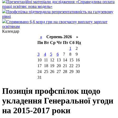
Презентаційні матеріали дослідження «Справедлива оплата
праці освітян: нова модель»
Профспілка підтвердила репрезентативність на галузевому
рівні
Спрямовано 6,6 млрд грн на своєчасну виплату зарплат
освітянам
Календар
«
Серпень 2026 »
Пн
Вт
Ср
Чт
Пт
Сб
Нд
1
2
3
4
5
6
7
8
9
10
11
12
13
14
15
16
17
18
19
20
21
22
23
24
25
26
27
28
29
30
31
Позиція профспілок щодо
укладення Генеральної угоди
на 2015-2017 роки