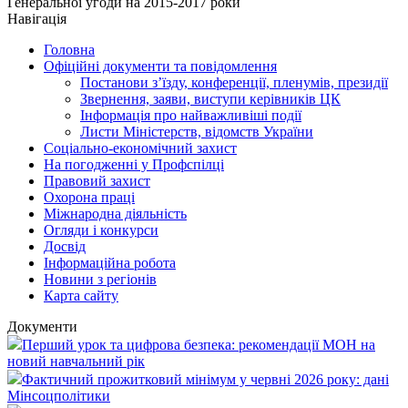
Генеральної угоди на 2015-2017 роки
Навігація
Головна
Офіційні документи та повідомлення
Постанови з’їзду, конференції, пленумів, президії
Звернення, заяви, виступи керівників ЦК
Інформація про найважливіші події
Листи Міністерств, відомств України
Соціально-економічний захист
На погодженні у Профспілці
Правовий захист
Охорона праці
Міжнародна діяльність
Огляди і конкурси
Досвід
Інформаційна робота
Новини з регіонів
Карта сайту
Документи
Перший урок та цифрова безпека: рекомендації МОН на
новий навчальний рік
Фактичний прожитковий мінімум у червні 2026 року: дані
Мінсоцполітики