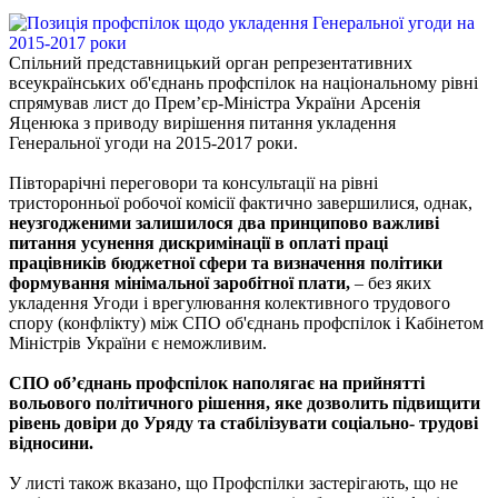
Спільний представницький орган репрезентативних
всеукраїнських об'єднань профспілок на національному рівні
спрямував лист до Прем’єр-Міністра України Арсенія
Яценюка з приводу вирішення питання укладення
Генеральної угоди на 2015-2017 роки.
Півторарічні переговори та консультації на рівні
тристоронньої робочої комісії фактично завершилися, однак,
неузгодженими залишилося два принципово важливі
питання усунення дискримінації в оплаті праці
працівників бюджетної сфери та визначення політики
формування мінімальної заробітної плати,
– без яких
укладення Угоди і врегулювання колективного трудового
спору (конфлікту) між СПО об'єднань профспілок і Кабінетом
Міністрів України є неможливим.
СПО об’єднань профспілок наполягає на прийнятті
вольового політичного рішення, яке дозволить підвищити
рівень довіри до Уряду та стабілізувати соціально- трудові
відносини.
У листі також вказано, що Профспілки застерігають, що не