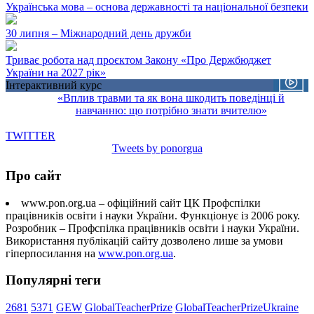
Українська мова – основа державності та національної безпеки
30 липня – Міжнародний день дружби
Триває робота над проєктом Закону «Про Держбюджет
України на 2027 рік»
Інтерактивний курс
«Вплив травми та як вона шкодить поведінці й
навчанню: що потрібно знати вчителю»
TWITTER
Tweets by ponorgua
Про сайт
www.pon.org.ua – офіційний сайт ЦК Профспілки
працівників освіти і науки України. Функціонує із 2006 року.
Розробник – Профспілка працівників освіти і науки України.
Використання публікацій сайту дозволено лише за умови
гіперпосилання на
www.pon.org.ua
.
Популярні теги
2681
5371
GEW
GlobalTeacherPrize
GlobalTeacherPrizeUkraine