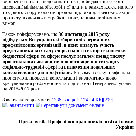
вирішення питань щодо оплати праці в бюджетній сфері та
індексації мінімальної заробітної плати в рамках колективного
трудового спору надають правові підстави для масових акцій
протесту, включаючи страйки із висуненням політичних
вимог.
Також поінформовано, що
30 листопада 2015 року
відбудуться Всеукраїнські збори голів первинних
профспілкових організацій, в яких візьмуть участь
представники всіх галузей реального сектора економіки
бюджетної сфери та сфери послуг, загалом понад тисячу
профспілкових активістів для обговорення ситуації у
соціально-трудовій сфері та визначення подальших
консолідованих дій профспілок.
У цьому зв’язку профспілки
пропонують провести консультації і визначитися щодо
врегулювання розбіжностей та підписання Генеральної угоди
на 2015-2017 роки.
Завантажити документ
1336_spo.pdf [174.24 Kb][299]
Прес-служба Профспілки працівників освіти і науки
України