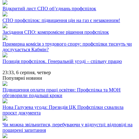
Відкритий лист СПО об’єднань профспілок
СПО профспілок: підвищення цін на газ є незаконним!
Засідання СПО: компромісне рішення профспілок
Примирна комісія з трудового спору: профспілки тиснуть чи
дослухається Кабмін?
Позиція профспілок. Генеральній угоді – спільну працю
23:33,
6 серпня, четвер
Популярні новини
Підвищення оплати праці освітян: Профспілка та МОН
обговорили подальші кроки
Нова Галузева угода: Президія ЦК Профспілки схвалила
проєкт документа
Чи можна звільнитися, перебуваючи у відпустці: відповіді на
поширені запитання