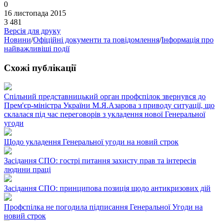
0
16 листопада 2015
3 481
Версія для друку
Новини
/
Офіційні документи та повідомлення
/
Інформація про
найважливіші події
Схожі публікації
Спільний представницький орган профспілок звернувся до
Прем'єр-міністра України М.Я.Азарова з приводу ситуації, що
склалася під час переговорів з укладення нової Генеральної
угоди
Щодо укладення Генеральної угоди на новий строк
Засідання СПО: гострі питання захисту прав та інтересів
людини праці
Засідання СПО: принципова позиція щодо антикризових дій
Профспілка не погодила підписання Генеральної Угоди на
новий строк