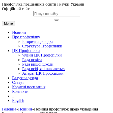
Профспілка працівників освіти і науки України
Офіційний сайт
Меню
Новини
Про профспілку
Історична довідка
Структура Профспілки
ЦК Профспілки
Члени ЦК Профспілки
Рада освіти
Рада вищої школи
Рада осіб, які навчаються
Апарат ЦК Профспілки
Галузева угода
Статут
Корисні посилання
Контакти
English
Головна
»
Новини
»Позиція профспілок щодо укладення