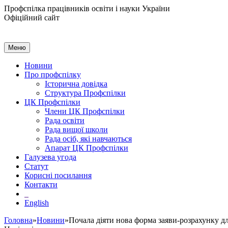
Профспілка працівників освіти і науки України
Офіційний сайт
Меню
Новини
Про профспілку
Історична довідка
Структура Профспілки
ЦК Профспілки
Члени ЦК Профспілки
Рада освіти
Рада вищої школи
Рада осіб, які навчаються
Апарат ЦК Профспілки
Галузева угода
Статут
Корисні посилання
Контакти
English
Головна
»
Новини
»Почала діяти нова форма заяви-розрахунку д