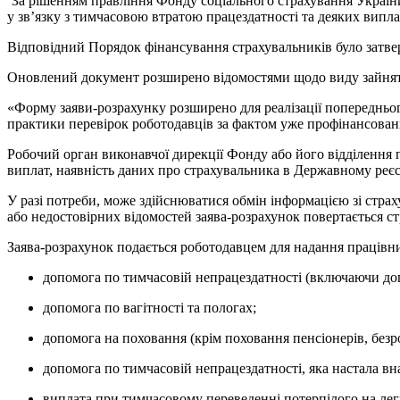
За рішенням правління Фонду соціального страхування України
у зв’язку з тимчасовою втратою працездатності та деяких випл
Відповідний Порядок фінансування страхувальників було затве
Оновлений документ розширено відомостями щодо виду зайнято
«Форму заяви-розрахунку розширено для реалізації попередньог
практики перевірок роботодавців за фактом уже профінансован
Робочий орган виконавчої дирекції Фонду або його відділення 
виплат, наявність даних про страхувальника в Державному реєс
У разі потреби, може здійснюватися обмін інформацією зі стра
або недостовірних відомостей заява-розрахунок повертається с
Заява-розрахунок подається роботодавцем для надання працівни
допомога по тимчасовій непрацездатності (включаючи до
допомога по вагітності та пологах;
допомога на поховання (крім поховання пенсіонерів, безр
допомога по тимчасовій непрацездатності, яка настала в
виплата при тимчасовому переведенні потерпілого на ле