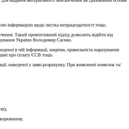
у для надання матеріального забезпечення застрахованим особам
ною інформацією щодо листка непрацездатності тощо.
чення. Такий превентивний підхід дозволить відійти від
ахування України Володимир Саєнко.
еденої в ній інформації, зокрема, правильність нарахування
 дані про сплату ЄСВ тощо.
ї, наведеної у заяві-розрахунку. При виявленні помилок та/
ві);
хворювання;