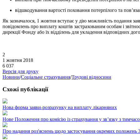
відшкодування вартості поховання потерпілого та пов’яза
Як зазначалося, 1 жовтня вступає у дію можливість подання зая
повідомлень про виплату коштів застрахованим особам і звітно
дирекції Фонду або їх відділень для укладення відповідних дого
2
1 жовтня 2018
6 037
Версія для друку
Новини
/
Соціальне страхування
/
Трудові відносини
Схожі публікації
Нова форма заяви-розрахунку на виплату лікарняних
Нове Положення про комісію із страхування у зв’язку з тимчас
Про надання роз'яснень щодо застосування окремих положень За