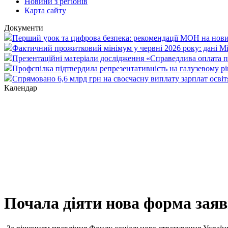
Новини з регіонів
Карта сайту
Документи
Перший урок та цифрова безпека: рекомендації МОН на нови
Фактичний прожитковий мінімум у червні 2026 року: дані М
Презентаційні матеріали дослідження «Справедлива оплата пр
Профспілка підтвердила репрезентативність на галузевому рі
Спрямовано 6,6 млрд грн на своєчасну виплату зарплат осві
Календар
Почала діяти нова форма зая