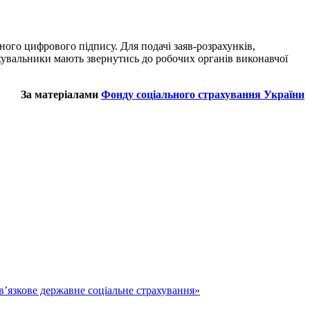
ного цифрового підпису. Для подачі заяв-розрахунків,
хувальники мають звернутись до робочих органів виконавчої
За матеріалами
Фонду соціального страхування України
в’язкове державне соціальне страхування»