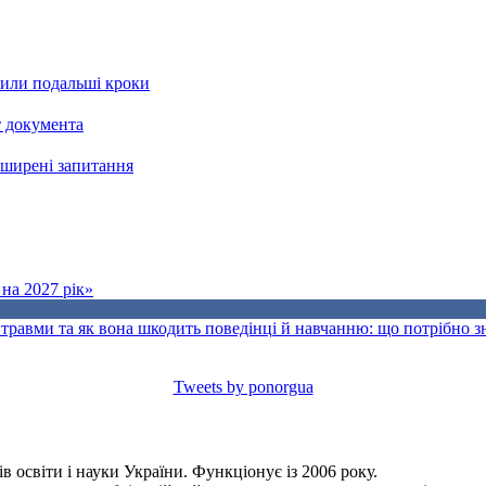
рили подальші кроки
т документа
поширені запитання
на 2027 рік»
травми та як вона шкодить поведінці й навчанню: що потрібно 
Tweets by ponorgua
 освіти і науки України. Функціонує із 2006 року.