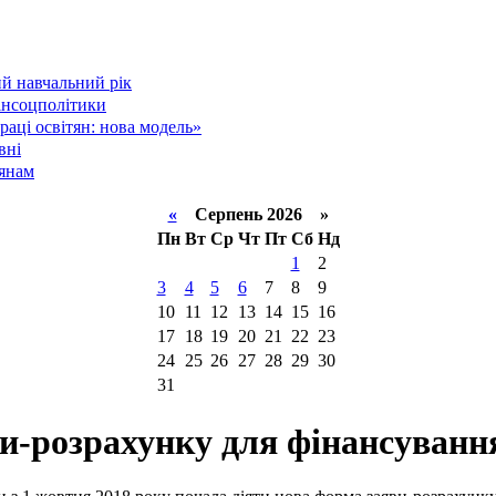
й навчальний рік
інсоцполітики
аці освітян: нова модель»
вні
тянам
«
Серпень 2026 »
Пн
Вт
Ср
Чт
Пт
Сб
Нд
1
2
3
4
5
6
7
8
9
10
11
12
13
14
15
16
17
18
19
20
21
22
23
24
25
26
27
28
29
30
31
ви-розрахунку для фінансуванн