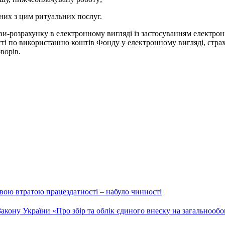
них з цим ритуальних послуг.
ви-розрахунку в електронному вигляді із застосуванням електрон
сті по використанню коштів Фонду у електронному вигляді, стра
ворів.
овою втратою працездатності – набуло чинності
кону України «Про збір та облік єдиного внеску на загальнообо