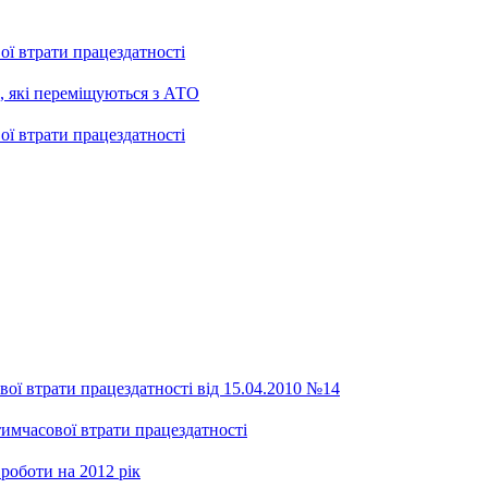
ої втрати працездатності
, які переміщуються з АТО
ої втрати працездатності
ої втрати працездатності від 15.04.2010 №14
тимчасової втрати працездатності
роботи на 2012 рік