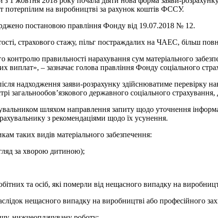
 з 1 жовтня 2018 року почала діяти нова форма заяви-розрахунк
ат потерпілим на виробництві за рахунок коштів ФССУ.
рджено постановою правління Фонду від 19.07.2018 № 12.
сті, страхового стажу, пільг постраждалих на ЧАЕС, більш пов
о контролю правильності нарахування сум матеріального забезпе
их виплат», – зазначає голова правління Фонду соціального стр
після надходження заяви-розрахунку здійснюватиме перевірку нав
трі загальнообов’язкового державного соціального страхування,
хувальником шляхом направлення запиту щодо уточнення інформаці
трахувальнику з рекомендаціями щодо їх усунення.
кам таких видів матеріального забезпечення:
гляд за хворою дитиною);
обітних та осіб, які померли від нещасного випадку на виробницт
наслідок нещасного випадку на виробництві або професійного за
гшу, нижчеоплачувану роботу;