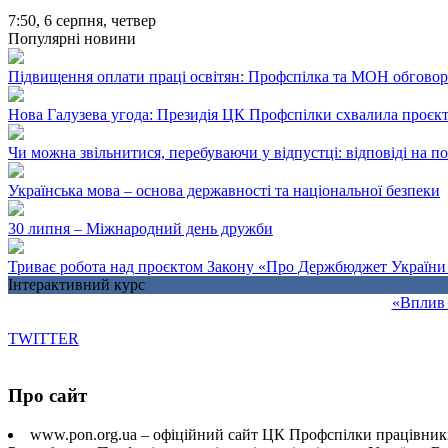
7:50,
6 серпня, четвер
Популярні новини
Підвищення оплати праці освітян: Профспілка та МОН обгово
Нова Галузева угода: Президія ЦК Профспілки схвалила проєк
Чи можна звільнитися, перебуваючи у відпустці: відповіді на 
Українська мова – основа державності та національної безпеки
30 липня – Міжнародний день дружби
Триває робота над проєктом Закону «Про Держбюджет України 
Інтерактивний курс
«Вплив 
TWITTER
Про сайт
www.pon.org.ua – офіційний сайт ЦК Профспілки працівників