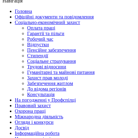
Навігація
Головна
Офіційні документи та повідомлення
Соціально-економічний захист
Оплата праці
Гарантії та пільги
Робочий час
Відпустки
Пенсійне забезпечення
Стипендії
Соціальне страхування
Трудові відносини
Гуманітарні та майнові питання
Захист прав молоді
Забезпечення житлом
До відома регіонів
Консультація
На погодженні у Профспілці
Правовий захист
Охорона праці
Міжнародна діяльність
Огляди і конкурси
Досвід
Інформаційна робота