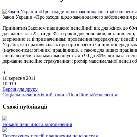
Закон України «Про заходи щодо законодавчого забезпечення ре
Прийнятим Законом підвищено пенсійний вік для жінок до 60-ти р
для жінок та з 25- ти до 35-ти років для чоловіків; встановлено
зверненню за її призначенням; проведення перерахунку пенсій 
Україні, яка враховувалась при призначенні чи при попередньом
(науково-педагогічних) працівників, а також для інших працівн
спеціальними законами зменшується з 90 до 80%; виплата спеці
державне пенсійне страхування»; розмір максимальної пенсії обм
0
16 вересня 2011
10 919
Версія для друку
Соціально-економічний захист
/
Пенсійне забезпечення
Схожі публікації
Новації пенсійного забезпечення
Перерахунок пенсій працюючим пенсіонерам