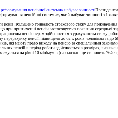
Президенто
формування пенсійної системи», який набуває чинності з 1 жовт
оків; збільшено тривалість страхового стажу для призначення пен
, що при призначенні пенсій застосовується показник середньої за
працюючим пенсіонерам здійснюється з урахуванням стажу роботи 
у перерахунку пенсії; підвищено до 62-х років чоловікам та до 6
иків, які мають право виходу на пенсію за спеціальними законами;
альних пенсій в період роботи здійснюється в розмірах, визначе
ежується на рівні 10 мінімумів (на сьогодні це становить 7640 г