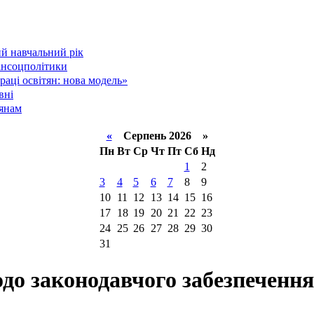
й навчальний рік
інсоцполітики
аці освітян: нова модель»
вні
тянам
«
Серпень 2026 »
Пн
Вт
Ср
Чт
Пт
Сб
Нд
1
2
3
4
5
6
7
8
9
10
11
12
13
14
15
16
17
18
19
20
21
22
23
24
25
26
27
28
29
30
31
до законодавчого забезпеченн