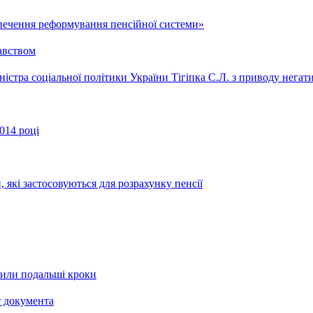
зпечення реформування пенсійної системи»
авством
істра соціальної політики України Тігіпка С.Л. з приводу нега
014 році
 які застосовуються для розрахунку пенсії
рили подальші кроки
т документа