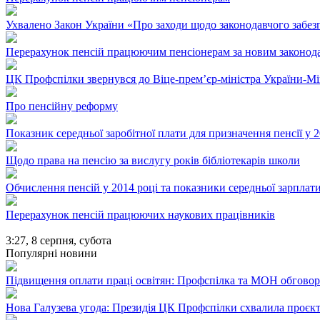
Ухвалено Закон України «Про заходи щодо законодавчого забе
Перерахунок пенсій працюючим пенсіонерам за новим законод
ЦК Профспілки звернувся до Віце-прем’єр-міністра України-Мін
Про пенсійну реформу
Показник середньої заробітної плати для призначення пенсії у 2
Щодо права на пенсію за вислугу років бібліотекарів школи
Обчислення пенсій у 2014 році та показники середньої зарплати,
Перерахунок пенсій працюючих наукових працівників
3:27,
8 серпня, субота
Популярні новини
Підвищення оплати праці освітян: Профспілка та МОН обгово
Нова Галузева угода: Президія ЦК Профспілки схвалила проєк