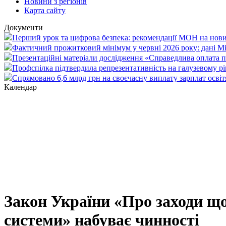
Новини з регіонів
Карта сайту
Документи
Перший урок та цифрова безпека: рекомендації МОН на нови
Фактичний прожитковий мінімум у червні 2026 року: дані М
Презентаційні матеріали дослідження «Справедлива оплата пр
Профспілка підтвердила репрезентативність на галузевому рі
Спрямовано 6,6 млрд грн на своєчасну виплату зарплат осві
Календар
Закон України «Про заходи що
системи» набуває чинності