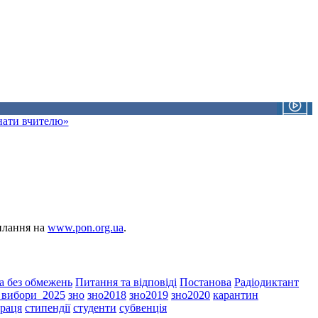
знати вчителю»
силання на
www.pon.org.ua
.
а без обмежень
Питання та відповіді
Постанова
Радіодиктант
і_вибори_2025
зно
зно2018
зно2019
зно2020
карантин
праця
стипендії
студенти
субвенція