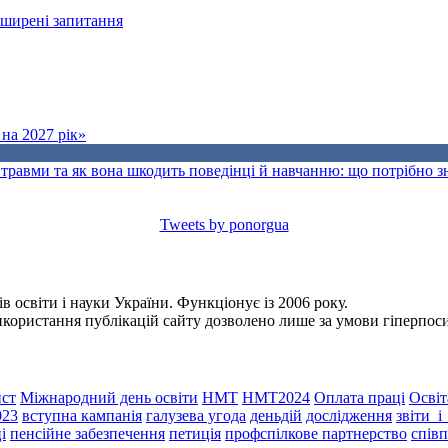
поширені запитання
на 2027 рік»
травми та як вона шкодить поведінці й навчанню: що потрібно 
Tweets by ponorgua
 освіти і науки України. Функціонує із 2006 року.
Використання публікацій сайту дозволено лише за умови гіперпо
ст
Міжнародний день освіти
НМТ
НМТ2024
Оплата праці
Освіт
023
вступна кампанія
галузева угода
деньдій
дослідження
звіти_
і
пенсійне забезпечення
петиція
профспілкове партнерство
спів