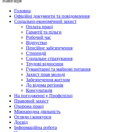
Навігація
Головна
Офіційні документи та повідомлення
Соціально-економічний захист
Оплата праці
Гарантії та пільги
Робочий час
Відпустки
Пенсійне забезпечення
Стипендії
Соціальне страхування
Трудові відносини
Гуманітарні та майнові питання
Захист прав молоді
Забезпечення житлом
До відома регіонів
Консультація
На погодженні у Профспілці
Правовий захист
Охорона праці
Міжнародна діяльність
Огляди і конкурси
Досвід
Інформаційна робота