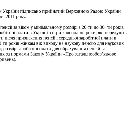
м України підписано прийнятий Верховною Радою України
ня 2011 року.
сії за віком у мінімальному розмірі з 20-ти до 30- ти років
робітної плати в Україні за три календарні роки, які передують
після призначення пенсії і середньої заробітної плати в
0-ти років жінкам вік виходу на наукову пенсію для наукових
 розмір заробітної плати для обрахування пенсій за
них за нормами Закону України «Про загальнообов’язкове
ривень).