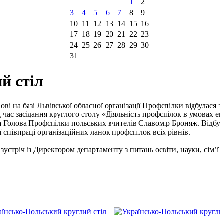
1
2
3
4
5
6
7
8
9
10
11
12
13
14
15
16
17
18
19
20
21
22
23
24
25
26
27
28
29
30
31
й стіл
ові на базі Львівської обласної організації Профспілки відбулася 
д час засідання круглого столу «Діяльність профспілок в умовах
а Голова Профспілки польських вчителів Славомір Броняж. Відбу
 співпраці організаційних ланок профспілок всіх рівнів.
зустріч із Директором департаменту з питань освіти, науки, сім’ї 