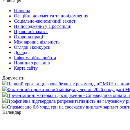
Навігація
Головна
Офіційні документи та повідомлення
Соціально-економічний захист
На погодженні у Профспілці
Правовий захист
Охорона праці
Міжнародна діяльність
Огляди і конкурси
Досвід
Інформаційна робота
Новини з регіонів
Карта сайту
Документи
Перший урок та цифрова безпека: рекомендації МОН на нови
Фактичний прожитковий мінімум у червні 2026 року: дані М
Презентаційні матеріали дослідження «Справедлива оплата пр
Профспілка підтвердила репрезентативність на галузевому рі
Спрямовано 6,6 млрд грн на своєчасну виплату зарплат осві
Календар