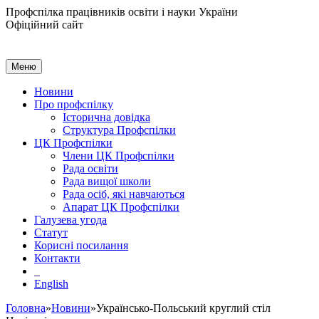
Профспілка працівників освіти і науки України
Офіційний сайт
Меню
Новини
Про профспілку
Історична довідка
Структура Профспілки
ЦК Профспілки
Члени ЦК Профспілки
Рада освіти
Рада вищої школи
Рада осіб, які навчаються
Апарат ЦК Профспілки
Галузева угода
Статут
Корисні посилання
Контакти
English
Головна
»
Новини
»Українсько-Польський круглий стіл