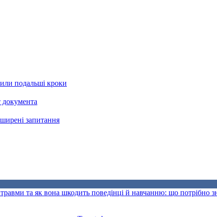
рили подальші кроки
т документа
поширені запитання
травми та як вона шкодить поведінці й навчанню: що потрібно 