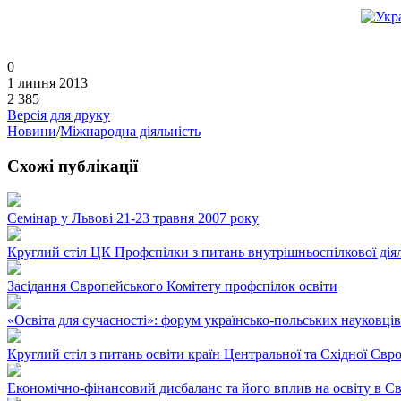
0
1 липня 2013
2 385
Версія для друку
Новини
/
Міжнародна діяльність
Схожі публікації
Семінар у Львові 21-23 травня 2007 року
Круглий стіл ЦК Профспілки з питань внутрішньоспілкової дія
Засідання Європейського Комітету профспілок освіти
«Освіта для сучасності»: форум українсько-польських науковців
Круглий стіл з питань освіти країн Центральної та Східної Євр
Економічно-фінансовий дисбаланс та його вплив на освіту в Є