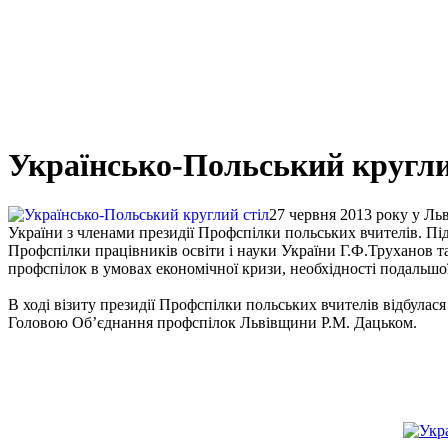
Українсько-Польський кругли
27 червня 2013 року у Льв
України з членами президії Профспілки польських вчителів. Пі
Профспілки працівників освіти і науки України Г.Ф.Труханов т
профспілок в умовах економічної кризи, необхідності подальшої
В ході візиту президії Профспілки польських вчителів відбулася 
Головою Об’єднання профспілок Львівщини Р.М. Дацьком.