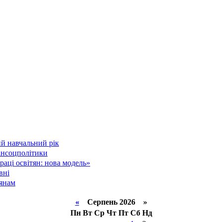
й навчальний рік
інсоцполітики
аці освітян: нова модель»
вні
тянам
«
Серпень 2026 »
Пн
Вт
Ср
Чт
Пт
Сб
Нд