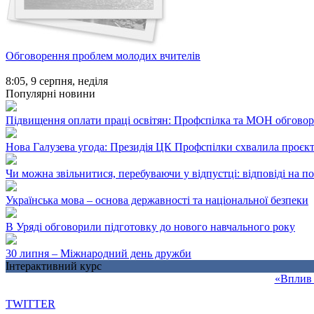
Обговорення проблем молодих вчителів
8:05,
9 серпня, неділя
Популярні новини
Підвищення оплати праці освітян: Профспілка та МОН обгово
Нова Галузева угода: Президія ЦК Профспілки схвалила проєк
Чи можна звільнитися, перебуваючи у відпустці: відповіді на 
Українська мова – основа державності та національної безпеки
В Уряді обговорили підготовку до нового навчального року
30 липня – Міжнародний день дружби
Інтерактивний курс
«Вплив 
TWITTER