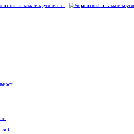
льності
опи
вропі