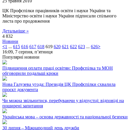
25 травня 2010
ЦК Профспілки працівників освіти і науки України та
Міністерство освіти і науки України підписали спільного
листа про продовження
Детальніше »
4 832
Новини
<
1
...
615
616
617
618
619
620
621
622
623
...
626
>
16:09,
7 серпня, п’ятниця
Популярні новини
Підвищення оплати праці освітян: Профспілка та МОН
обговорили подальші кроки
Нова Галузева угода: Президія ЦК Профспілки схвалила
проєкт документа
Чи можна звільнитися, перебуваючи у відпустці: відповіді на
поширені запитання
Українська мова – основа державності та національної безпеки
30 липня – Міжнародний день дружби