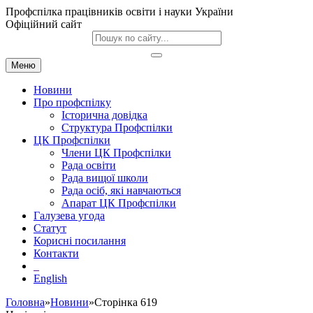
Профспілка працівників освіти і науки України
Офіційний сайт
Меню
Новини
Про профспілку
Історична довідка
Структура Профспілки
ЦК Профспілки
Члени ЦК Профспілки
Рада освіти
Рада вищої школи
Рада осіб, які навчаються
Апарат ЦК Профспілки
Галузева угода
Статут
Корисні посилання
Контакти
English
Головна
»
Новини
»Сторінка 619