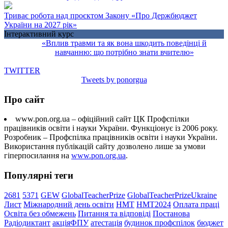
Триває робота над проєктом Закону «Про Держбюджет
України на 2027 рік»
Інтерактивний курс
«Вплив травми та як вона шкодить поведінці й
навчанню: що потрібно знати вчителю»
TWITTER
Tweets by ponorgua
Про сайт
www.pon.org.ua – офіційний сайт ЦК Профспілки
працівників освіти і науки України. Функціонує із 2006 року.
Розробник – Профспілка працівників освіти і науки України.
Використання публікацій сайту дозволено лише за умови
гіперпосилання на
www.pon.org.ua
.
Популярні теги
2681
5371
GEW
GlobalTeacherPrize
GlobalTeacherPrizeUkraine
Лист
Міжнародний день освіти
НМТ
НМТ2024
Оплата праці
Освіта без обмежень
Питання та відповіді
Постанова
Радіодиктант
акціяФПУ
атестація
будинок профспілок
бюджет