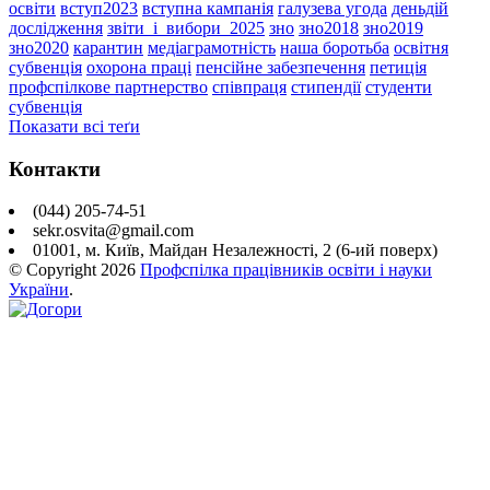
освіти
вступ2023
вступна кампанія
галузева угода
деньдій
дослідження
звіти_і_вибори_2025
зно
зно2018
зно2019
зно2020
карантин
медіаграмотність
наша боротьба
освітня
субвенція
охорона праці
пенсійне забезпечення
петиція
профспілкове партнерство
співпраця
стипендії
студенти
субвенція
Показати всі теґи
Контакти
(044) 205-74-51
sekr.osvita@gmail.com
01001, м. Київ, Майдан Незалежності, 2 (6-ий поверх)
© Copyright
2026
Профспілка працівників освіти і науки
України
.