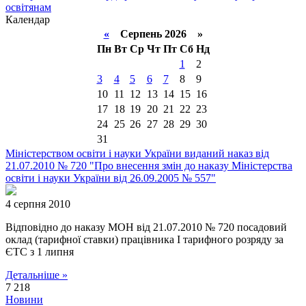
освітянам
Календар
«
Серпень 2026 »
Пн
Вт
Ср
Чт
Пт
Сб
Нд
1
2
3
4
5
6
7
8
9
10
11
12
13
14
15
16
17
18
19
20
21
22
23
24
25
26
27
28
29
30
31
Міністерством освіти і науки України виданий наказ від
21.07.2010 № 720 "Про внесення змін до наказу Міністерства
освіти і науки України від 26.09.2005 № 557"
4 серпня 2010
Відповідно до наказу МОН від 21.07.2010 № 720 посадовий
оклад (тарифної ставки) працівника І тарифного розряду за
ЄТС з 1 липня
Детальніше »
7 218
Новини