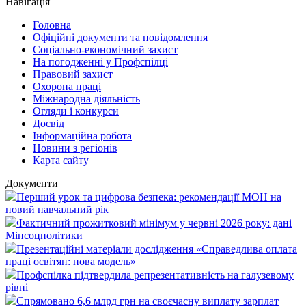
Навігація
Головна
Офіційні документи та повідомлення
Соціально-економічний захист
На погодженні у Профспілці
Правовий захист
Охорона праці
Міжнародна діяльність
Огляди і конкурси
Досвід
Інформаційна робота
Новини з регіонів
Карта сайту
Документи
Перший урок та цифрова безпека: рекомендації МОН на
новий навчальний рік
Фактичний прожитковий мінімум у червні 2026 року: дані
Мінсоцполітики
Презентаційні матеріали дослідження «Справедлива оплата
праці освітян: нова модель»
Профспілка підтвердила репрезентативність на галузевому
рівні
Спрямовано 6,6 млрд грн на своєчасну виплату зарплат