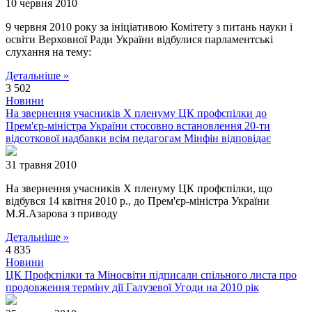
10 червня 2010
9 червня 2010 року за ініціативою Комітету з питань науки і
освіти Верховної Ради України відбулися парламентські
слухання на тему:
Детальніше »
3 502
Новини
На звернення учасників X пленуму ЦК профспілки до
Прем'єр-міністра України стосовно встановлення 20-ти
відсоткової надбавки всім педагогам Мінфін відповідає
31 травня 2010
На звернення учасників X пленуму ЦК профспілки, що
відбувся 14 квітня 2010 р., до Прем'єр-міністра України
М.Я.Азарова з приводу
Детальніше »
4 835
Новини
ЦК Профспілки та Міносвіти підписали спільного листа про
продовження терміну дії Галузевої Угоди на 2010 рік