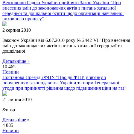
Верховною Радою України прийнято Закон України "Про
внесення змін до законодавчих актів з питань загальної
середньої та дошкільної освіти щодо організації навчально-
виховного процесу"
2 серпня 2010
Законом України від 6.07.2010 року № 2442-VI "Про внесення
змін до законодавчих актів з питань загальної середньої та
дошкільної
Детальніше »
10 465
Новини
Постанова Президії ФПУ "Про дії ФПУ у зв'язку з
порушенням законодавства України та норм Генеральної
угоди при прийнятті рішення щодо підвищення ціни на газ"
21 липня 2010
&nbsp
Детальніше »
4 885
Новини