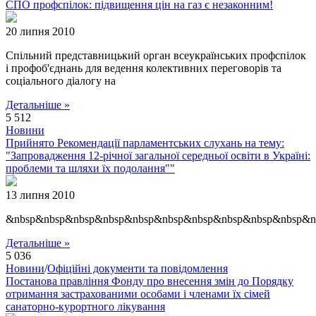
СПО профспілок: підвищення цін на газ є незаконним!
20 липня 2010
Спільний представницький орган всеукраїнських профспілок
і профоб'єднань для ведення колективних переговорів та
соціального діалогу на
Детальніше »
5 512
Новини
Прийнято Рекомендації парламентських слухань на тему:
"Запровадження 12-річної загальної середньої освіти в Україні:
проблеми та шляхи їх подолання""
13 липня 2010
&nbsp&nbsp&nbsp&nbsp&nbsp&nbsp&nbsp&nbsp&nbsp&nbsp&n
Детальніше »
5 036
Новини
/
Офіційні документи та повідомлення
Постанова правління Фонду про внесення змін до Порядку
отримання застрахованими особами і членами їх сімей
санаторно-курортного лікування