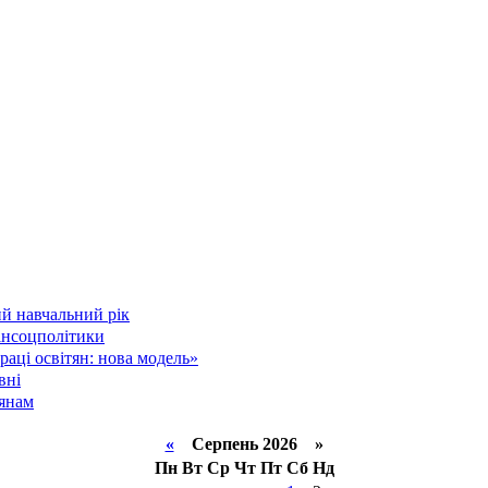
й навчальний рік
інсоцполітики
аці освітян: нова модель»
вні
тянам
«
Серпень 2026 »
Пн
Вт
Ср
Чт
Пт
Сб
Нд