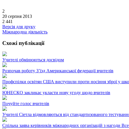
2
20 серпня 2013
2 441
Версія для друку
Міжнародна діяльність
Схожі публікації
Учителі обмінюються досвідом
Розпочав роботу З’їзд Американської федерації вчителів
Профспілки освітян США виступили проти носіння зброї у шк
ЮНЕСКО закликає укласти нову угоду щодо вчителів
Почуйте голос вчителів
Учителі Сіетла відмовляються від стандартизованого тестуванн
Спільна заява керівників міжнародних організацій з нагоди Все