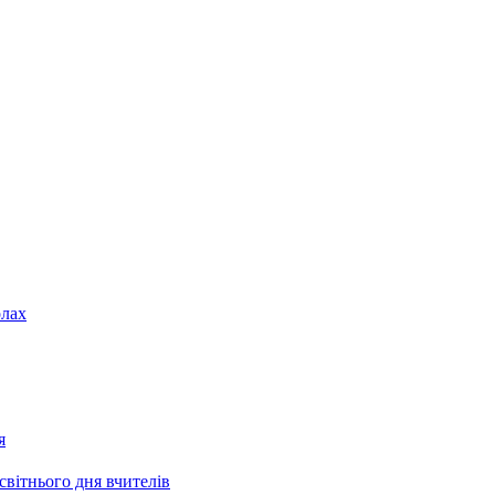
олах
я
світнього дня вчителів