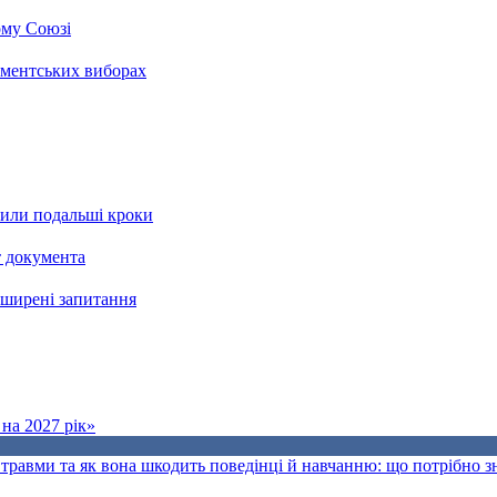
ому Союзі
аментських виборах
рили подальші кроки
т документа
поширені запитання
на 2027 рік»
травми та як вона шкодить поведінці й навчанню: що потрібно 