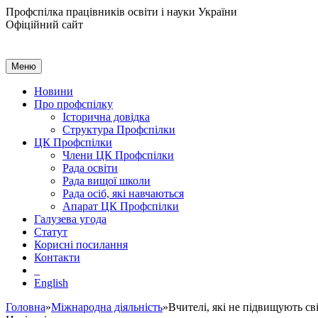
Профспілка працівників освіти і науки України
Офіційний сайт
Меню
Новини
Про профспілку
Історична довідка
Структура Профспілки
ЦК Профспілки
Члени ЦК Профспілки
Рада освіти
Рада вищої школи
Рада осіб, які навчаються
Апарат ЦК Профспілки
Галузева угода
Статут
Корисні посилання
Контакти
English
Головна
»
Міжнародна діяльність
»Вчителі, які не підвищують св