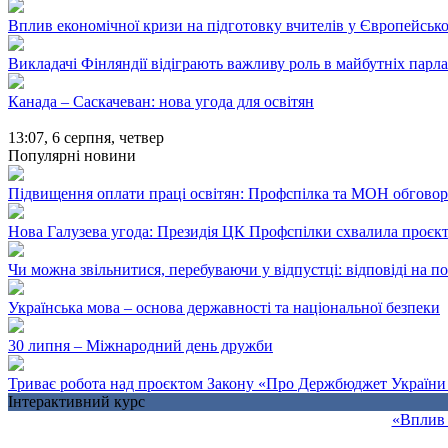
Вплив економічної кризи на підготовку вчителів у Європейськ
Викладачі Фінляндії відіграють важливу роль в майбутніх парл
Канада – Саскачеван: нова угода для освітян
13:07,
6 серпня, четвер
Популярні новини
Підвищення оплати праці освітян: Профспілка та МОН обгово
Нова Галузева угода: Президія ЦК Профспілки схвалила проєк
Чи можна звільнитися, перебуваючи у відпустці: відповіді на 
Українська мова – основа державності та національної безпеки
30 липня – Міжнародний день дружби
Триває робота над проєктом Закону «Про Держбюджет України 
Інтерактивний курс
«Вплив 