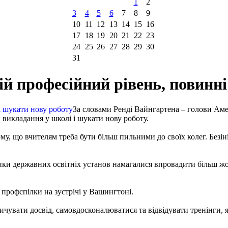
1
2
3
4
5
6
7
8
9
10
11
12
13
14
15
16
17
18
19
20
21
22
23
24
25
26
27
28
29
30
31
ій професійний рівень, повинн
За словами Ренді Вайнгартена – голови Амер
 викладання у школі і шукати нову роботу.
му, що вчителям треба бути більш пильними до своїх колег. Безіні
ки державних освітніх установ намагалися впровадити більш жорс
 профспілки на зустрічі у Вашингтоні.
чувати досвід, самовдосконалюватися та відвідувати тренінги, я