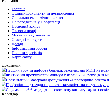
Навігація
Головна
Офіційні документи та повідомлення
Соціально-економічний захист
На погодженні у Профспілці
Правовий захист
Охорона праці
Міжнародна діяльність
Огляди і конкурси
Досвід
Інформаційна робота
Новини з регіонів
Карта сайту
Документи
Перший урок та цифрова безпека: рекомендації МОН на нови
Фактичний прожитковий мінімум у червні 2026 року: дані М
Презентаційні матеріали дослідження «Справедлива оплата пр
Профспілка підтвердила репрезентативність на галузевому рі
Спрямовано 6,6 млрд грн на своєчасну виплату зарплат осві
Календар