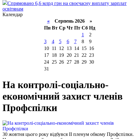
Спрямовано 6,6 млрд грн на своєчасну виплату зарплат
освітянам
Календар
«
Серпень 2026 »
Пн
Вт
Ср
Чт
Пт
Сб
Нд
1
2
3
4
5
6
7
8
9
10
11
12
13
14
15
16
17
18
19
20
21
22
23
24
25
26
27
28
29
30
31
На контролі-соціально-
економічний захист членів
Профспілки
30 жовтня цього року відбувся ІІ пленум обкому Профспілки.