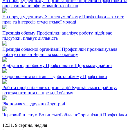
На порядку денному – організаційне зміцнення Профспілки та
оперативна поінформованість спілчан
На порядку денному ХІ пленум обкому Профспілки – захист
прав та інтересів студентської молоді
Президія обкому Профспілки аналізує роботу, підбиває
підсумки, планує діяльність
Президія обласної організації Профспілки проаналізувала
роботу спілчан Чернігівського району
Відбулися дні обкому Профспілки в Щорському районі
Оздоровлення освітян – турбота обкому Профспілки
Робота профспілкових організацій Куликівського району:
розгляд питання на президії обкому
Рік почався із дружньої зустрічі
Черговий пленум Волинської обласної організації Профспілки
12:31,
9 серпня, неділя