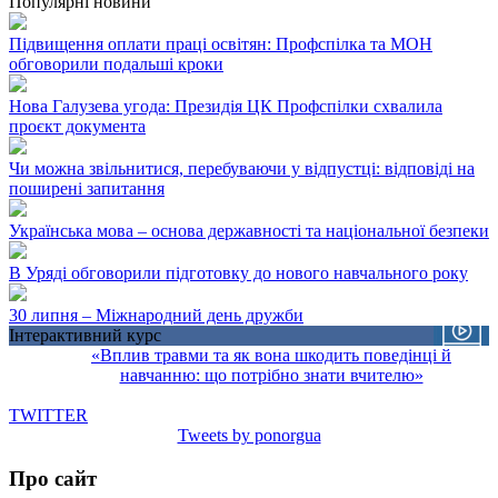
Популярні новини
Підвищення оплати праці освітян: Профспілка та МОН
обговорили подальші кроки
Нова Галузева угода: Президія ЦК Профспілки схвалила
проєкт документа
Чи можна звільнитися, перебуваючи у відпустці: відповіді на
поширені запитання
Українська мова – основа державності та національної безпеки
В Уряді обговорили підготовку до нового навчального року
30 липня – Міжнародний день дружби
Інтерактивний курс
«Вплив травми та як вона шкодить поведінці й
навчанню: що потрібно знати вчителю»
TWITTER
Tweets by ponorgua
Про сайт