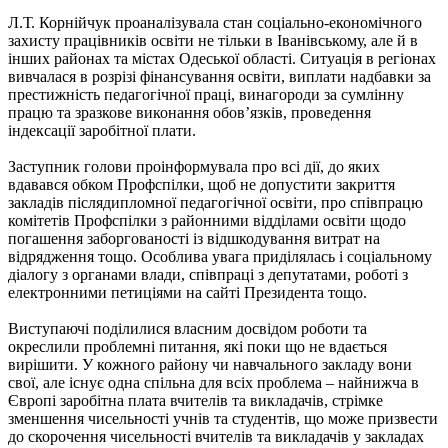
Л.Т. Корнійчук проаналізувала стан соціально-економічного
захисту працівників освіти не тільки в Іванівському, але й в
інших районах та містах Одеської області. Ситуація в регіонах
вивчалася в розрізі фінансування освіти, виплати надбавки за
престижність педагогічної праці, винагороди за сумлінну
працю та зразкове виконання обов’язків, проведення
індексації заробітної плати.
Заступник голови проінформувала про всі дії, до яких
вдавався обком Профспілки, щоб не допустити закриття
закладів післядипломної педагогічної освіти, про співпрацю
комітетів Профспілки з районними відділами освіти щодо
погашення заборгованості із відшкодування витрат на
відрядження тощо. Особлива увага приділялась і соціальному
діалогу з органами влади, співпраці з депутатами, роботі з
електронними петиціями на сайті Президента тощо.
Виступаючі поділилися власним досвідом роботи та
окреслили проблемні питання, які поки що не вдається
вирішити. У кожного району чи навчального закладу вони
свої, але існує одна спільна для всіх проблема – найнижча в
Європі заробітна плата вчителів та викладачів, стрімке
зменшення чисельності учнів та студентів, що може призвести
до скорочення чисельності вчителів та викладачів у закладах