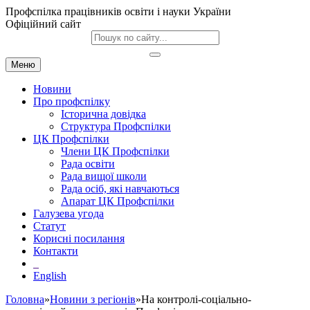
Профспілка працівників освіти і науки України
Офіційний сайт
Меню
Новини
Про профспілку
Історична довідка
Структура Профспілки
ЦК Профспілки
Члени ЦК Профспілки
Рада освіти
Рада вищої школи
Рада осіб, які навчаються
Апарат ЦК Профспілки
Галузева угода
Статут
Корисні посилання
Контакти
English
Головна
»
Новини з регіонів
»На контролі-соціально-