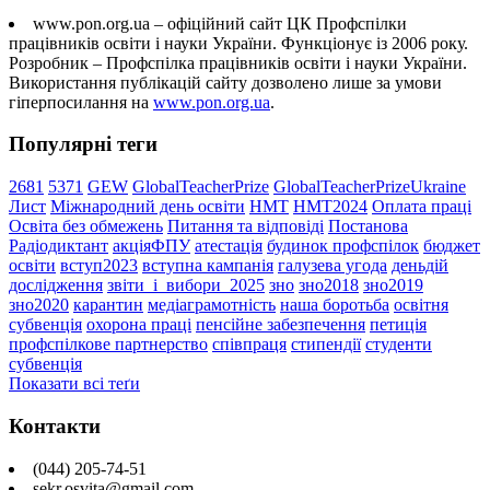
www.pon.org.ua – офіційний сайт ЦК Профспілки
працівників освіти і науки України. Функціонує із 2006 року.
Розробник – Профспілка працівників освіти і науки України.
Використання публікацій сайту дозволено лише за умови
гіперпосилання на
www.pon.org.ua
.
Популярні теги
2681
5371
GEW
GlobalTeacherPrize
GlobalTeacherPrizeUkraine
Лист
Міжнародний день освіти
НМТ
НМТ2024
Оплата праці
Освіта без обмежень
Питання та відповіді
Постанова
Радіодиктант
акціяФПУ
атестація
будинок профспілок
бюджет
освіти
вступ2023
вступна кампанія
галузева угода
деньдій
дослідження
звіти_і_вибори_2025
зно
зно2018
зно2019
зно2020
карантин
медіаграмотність
наша боротьба
освітня
субвенція
охорона праці
пенсійне забезпечення
петиція
профспілкове партнерство
співпраця
стипендії
студенти
субвенція
Показати всі теґи
Контакти
(044) 205-74-51
sekr.osvita@gmail.com