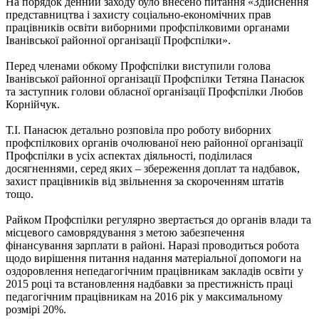
На порядок денний заходу було внесено питання «Здійснення
представництва і захисту соціально-економічних прав
працівників освіти виборними профспілковими органами
Іванівської районної організації Профспілки».
Перед членами обкому Профспілки виступили голова
Іванівської районної організації Профспілки Тетяна Панасюк
та заступник голови обласної організації Профспілки Любов
Корнійчук.
Т.І. Панасюк детально розповіла про роботу виборних
профспілкових органів очолюваної нею районної організації
Профспілки в усіх аспектах діяльності, поділилася
досягненнями, серед яких – збереження доплат та надбавок,
захист працівників від звільнення за скороченням штатів
тощо.
Райком Профспілки регулярно звертається до органів влади та
місцевого самоврядування з метою забезпечення
фінансування зарплати в районі. Наразі проводиться робота
щодо вирішення питання надання матеріальної допомоги на
оздоровлення непедагогічним працівникам закладів освіти у
2015 році та встановлення надбавки за престижність праці
педагогічним працівникам на 2016 рік у максимальному
розмірі 20%.