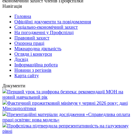
економічний захист членів Профспілки
Навігація
Головна
Офіційні документи та повідомлення
Соціально-економічний захист
На погодженні у Профспілці
Правовий захист
Охорона праці
Міжнародна діяльність
Огляди і конкурси
Досвід
Інформаційна робота
Новини з регіонів
Карта сайту
Документи
Перший урок та цифрова безпека: рекомендації МОН на
новий навчальний рік
Фактичний прожитковий мінімум у червні 2026 року: дані
Мінсоцполітики
Презентаційні матеріали дослідження «Справедлива оплата
праці освітян: нова модель»
Профспілка підтвердила репрезентативність на галузевому
рівні