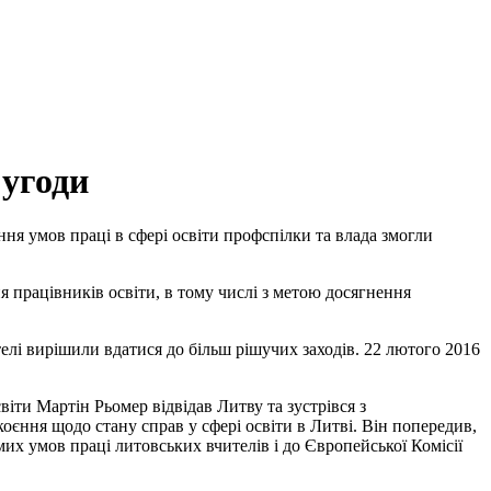
 угоди
ння умов праці в сфері освіти профспілки та влада змогли
я працівників освіти, в тому числі з метою досягнення
лі вирішили вдатися до більш рішучих заходів. 22 лютого 2016
іти Мартін Рьомер відвідав Литву та зустрівся з
єння щодо стану справ у сфері освіти в Литві. Він попередив,
х умов праці литовських вчителів і до Європейської Комісії