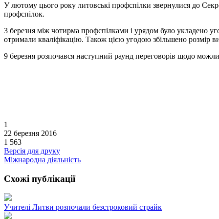
У лютому цього року литовські профспілки звернулися до Секр
профспілок.
3 березня між чотирма профспілками і урядом було укладено угод
отримали кваліфікацію. Також цією угодою збільшено розмір ви
9 березня розпочався наступний раунд переговорів щодо можли
1
22 березня 2016
1 563
Версія для друку
Міжнародна діяльність
Схожі публікації
Учителі Литви розпочали безстроковий страйк