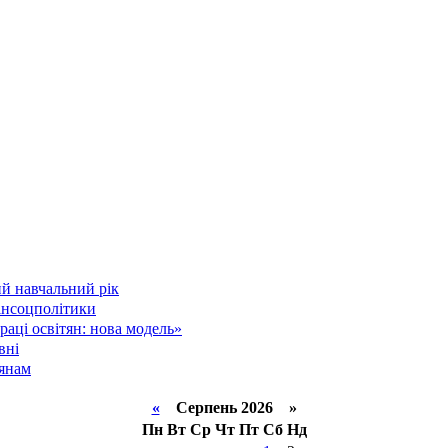
й навчальний рік
інсоцполітики
аці освітян: нова модель»
вні
тянам
«
Серпень 2026 »
Пн
Вт
Ср
Чт
Пт
Сб
Нд