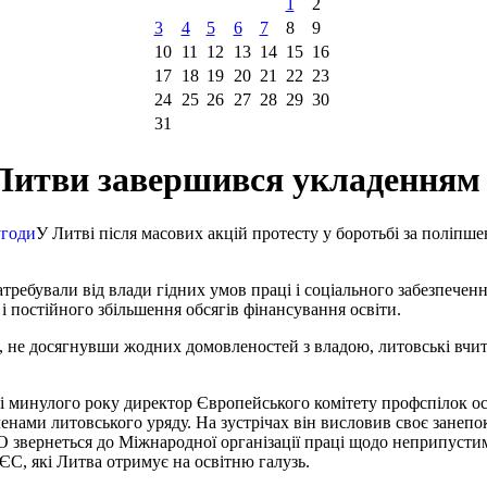
1
2
3
4
5
6
7
8
9
10
11
12
13
14
15
16
17
18
19
20
21
22
23
24
25
26
27
28
29
30
31
 Литви завершився укладенням
У Литві після масових акцій протесту у боротьбі за поліпше
требували від влади гідних умов праці і соціального забезпеченн
і постійного збільшення обсягів фінансування освіти.
 не досягнувши жодних домовленостей з владою, литовські вчите
і минулого року директор Європейського комітету профспілок осв
ами литовського уряду. На зустрічах він висловив своє занепоко
звернеться до Міжнародної організації праці щодо неприпустими
С, які Литва отримує на освітню галузь.