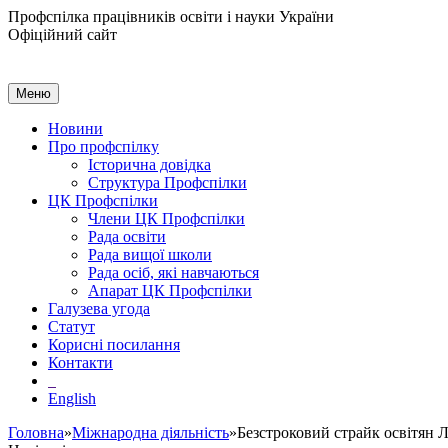
Профспілка працівників освіти і науки України
Офіційний сайт
Меню
Новини
Про профспілку
Історична довідка
Структура Профспілки
ЦК Профспілки
Члени ЦК Профспілки
Рада освіти
Рада вищої школи
Рада осіб, які навчаються
Апарат ЦК Профспілки
Галузева угода
Статут
Корисні посилання
Контакти
English
Головна
»
Міжнародна діяльність
»Безстроковий страйк освітян 