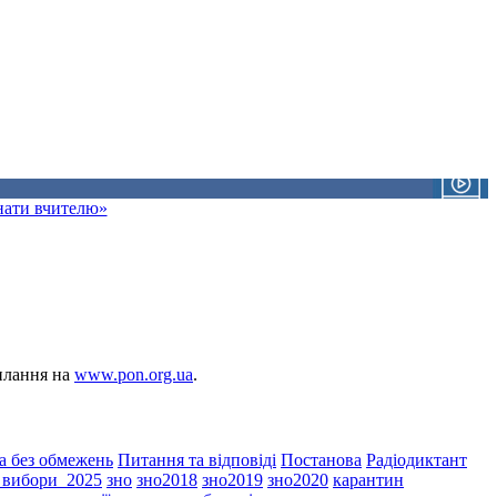
знати вчителю»
силання на
www.pon.org.ua
.
а без обмежень
Питання та відповіді
Постанова
Радіодиктант
і_вибори_2025
зно
зно2018
зно2019
зно2020
карантин