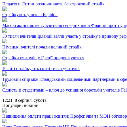
Педагоги Литви розпочинають безстроковий страйк
Страйкують учителі Берліна
Масові акції протесту вчителів середніх шкіл Франції проти ур
30 тисяч вчителів Ірландії взяли участь у страйку з приводу ре
Німецькі вчителі почали великий страйк
Страйки вчителів у Греції продовжуються
У світі страйкують сотні тисяч учителів
Трудовий спір між ісландськими соціальними партнерами в сфе
Єдність зі студентами – ключ до успішної боротьби учителів Гаї
12:21,
8 серпня, субота
Популярні новини
Підвищення оплати праці освітян: Профспілка та МОН обгово
Нова Галузева угода: Президія ЦК Профспілки схвалила проєк