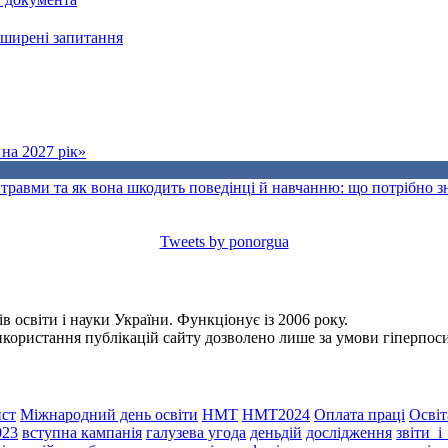
поширені запитання
на 2027 рік»
травми та як вона шкодить поведінці й навчанню: що потрібно 
Tweets by ponorgua
 освіти і науки України. Функціонує із 2006 року.
Використання публікацій сайту дозволено лише за умови гіперпо
ст
Міжнародний день освіти
НМТ
НМТ2024
Оплата праці
Освіт
023
вступна кампанія
галузева угода
деньдій
дослідження
звіти_