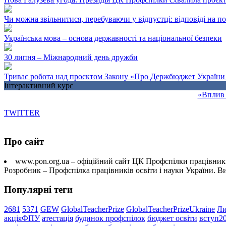
Чи можна звільнитися, перебуваючи у відпустці: відповіді на 
Українська мова – основа державності та національної безпеки
30 липня – Міжнародний день дружби
Триває робота над проєктом Закону «Про Держбюджет України 
Інтерактивний курс
«Вплив 
TWITTER
Про сайт
www.pon.org.ua – офіційний сайт ЦК Профспілки працівників
Розробник – Профспілка працівників освіти і науки України. 
Популярні теги
2681
5371
GEW
GlobalTeacherPrize
GlobalTeacherPrizeUkraine
Ли
акціяФПУ
атестація
будинок профспілок
бюджет освіти
вступ2