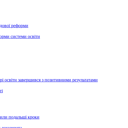
ядової реформи
форми системи освіти
рі освіти завершився з позитивними результатами
ті
рили подальші кроки
т документа