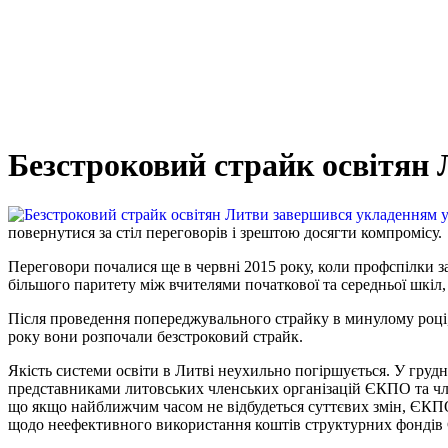
Безстроковий страйк освітян
повернутися за стіл переговорів і зрештою досягти компромісу.
Переговори почалися ще в червні 2015 року, коли профспілки за
більшого паритету між вчителями початкової та середньої шкіл, 
Після проведення попереджувального страйку в минулому році,
року вони розпочали безстроковий страйк.
Якість системи освіти в Литві неухильно погіршується. У грудн
представниками литовських членських організацій ЄКПО та член
що якщо найближчим часом не відбудеться суттєвих змін, ЄКПО 
щодо неефективного використання коштів структурних фондів Є