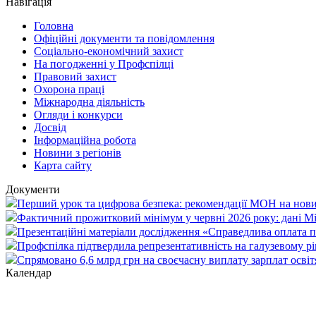
Навігація
Головна
Офіційні документи та повідомлення
Соціально-економічний захист
На погодженні у Профспілці
Правовий захист
Охорона праці
Міжнародна діяльність
Огляди і конкурси
Досвід
Інформаційна робота
Новини з регіонів
Карта сайту
Документи
Перший урок та цифрова безпека: рекомендації МОН на нови
Фактичний прожитковий мінімум у червні 2026 року: дані М
Презентаційні матеріали дослідження «Справедлива оплата пр
Профспілка підтвердила репрезентативність на галузевому рі
Спрямовано 6,6 млрд грн на своєчасну виплату зарплат осві
Календар