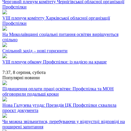
Черговий пленум комітету Чернігівської обласної організації
Профспілки
VIII пленум комітету Харківської обласної організації
Профспілки
На Миколаївщині соціальні питання освітян вирішуються
спільно
Спільний захід – нові горизонти
VIII пленум обкому Профспілки: із надією на краще
7:37,
8 серпня, субота
Популярні новини
Підвищення оплати праці освітян: Профспілка та МОН
обговорили подальші кроки
Нова Галузева угода: Президія ЦК Профспілки схвалила
проєкт документа
Чи можна звільнитися, перебуваючи у відпустці: відповіді на
поширені запитання