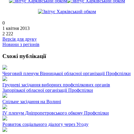
0
1 квітня 2013
2 222
Версія для друку
Новини з регіонів
Схожі публікації
Черговий пленум Вінницької обласної організації Профспілки
Грудневі засідання виборних профспілкових органів
Запорізької обласної організації Профспілки
Спільне засідання на Волині
ІV пленум Дніпропетровського обкому Профспілки
Розвиток соціального діалогу через Угоду