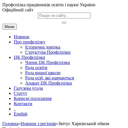
Профспілка працівників освіти і науки України
Офіційний сайт
Меню
Новини
Про профспілку
Історична довідка
Структура Профспілки
ЦК Профспілки
Члени ЦК Профспілки
Рада освіти
Рада вищої школи
Рада осіб, які навчаються
Апарат ЦК Профспілки
Галузева угода
Статут
Корисні посилання
Контакти
English
Головна
»
Новини з регіонів
»Звітує Харківський обком