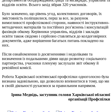
департаментів облдержадміністрації та міськради, управлінь та
відділів освіти. Всього захід зібрав 320 учасників.
Було зазначено, що рівень угод, колективних договорів, їх
змістовність поліпшилися, перш за все, за рахунок
вимогливості профспілкової сторони, наявності інструктивно-
методичних матеріалів та постійних роз’яснень і консультацій
фахівців обкому. Керівники управлінь, відділів і закладів
освіти також свідомо і серйозно ставляться до колдоговірних
документів, адже вирішення багатьох питань покладено на
них.
Після ознайомлення із досягненнями і недоліками та
визначення із подальшими діями щодо розвитку соціального
партнерства, учасники пленуму заслухали звіт обкому й
ревізійної комісії.
Робота Харківської освітянської профспілки одноголосно була
визнана задовільною, що дозволило впевнитися в тому, що ми
в своїй діяльності рухаємося за правильним напрямом.
Ірина Медвідь, заступник голови Харківської обласної
організації Профспілки