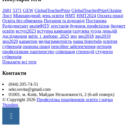
2681
5371
GEW
GlobalTeacherPrize
GlobalTeacherPrizeUkraine
Лист
Міжнародний день освіти
НМТ
НМТ2024
Оплата праці
Освіта без обмежень
Питання та відповіді
Постанова
Радіодиктант
акціяФПУ
атестація
будинок профспілок
бюджет
освіти
вступ2023
вступна кампанія
галузева угода
деньдій
дослідження
звіти_і_вибори_2025
зно
зно2018
зно2019
зно2020
карантин
медіаграмотність
наша боротьба
освітня
субвенція
охорона праці
пенсійне забезпечення
петиція
профспілкове партнерство
співпраця
стипендії
студенти
субвенція
Показати всі теґи
Контакти
(044) 205-74-51
sekr.osvita@gmail.com
01001, м. Київ, Майдан Незалежності, 2 (6-ий поверх)
© Copyright
2026
Профспілка працівників освіти і науки
України
.