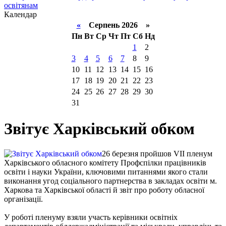
освітянам
Календар
«
Серпень 2026 »
Пн
Вт
Ср
Чт
Пт
Сб
Нд
1
2
3
4
5
6
7
8
9
10
11
12
13
14
15
16
17
18
19
20
21
22
23
24
25
26
27
28
29
30
31
Звітує Харківський обком
26 березня пройшов VІІ пленум
Харківського обласного комітету Профспілки працівників
освіти і науки України, ключовими питаннями якого стали
виконання угод соціального партнерства в закладах освіти м.
Харкова та Харківської області й звіт про роботу обласної
організації.
У роботі пленуму взяли участь керівники освітніх