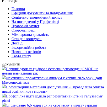
Навігація
Головна
Офіційні документи та повідомлення
Соціально-економічний захист
На погодженні у Профспілці
Правовий захист
Охорона праці
Міжнародна діяльність
Огляди і конкурси
Досвід
Інформаційна робота
Новини з регіонів
Карта сайту
Документи
Перший урок та цифрова безпека: рекомендації МОН на
новий навчальний рік
Фактичний прожитковий мінімум у червні 2026 року: дані
Мінсоцполітики
Презентаційні матеріали дослідження «Справедлива оплата
праці освітян: нова модель»
Профспілка підтвердила репрезентативність на галузевому
рівні
Спрямовано 6,6 млрд грн на своєчасну виплату зарплат